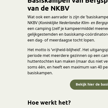
Basiskampen van Bergspo
van de NKBV
Wat ook een aanrader is zijn de ‘basiskamp
NKBV (
Koninklijke Nederlandse Klim- en Bergsp
een camping (zelf je kampeermiddel meene
gelijkgestemden en basiskamp-coördinatore
een dag- of meerdaagse tocht lopen.
Het motto is ‘vrijheid-blijheid’. Het uitgang
periode met meerdere gezinnen op een camp
huttentochten kan maken (maar dus niet ver
soms één, en heeft een maximum van 40 pers
basiskampen.
Bekijk hier de ba
Hoe werkt het?