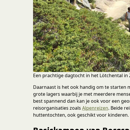
e
c
t
i
e
Een prachtige dagtocht in het Lötchental in
Daarnaast is het ook handig om te starten me
grote lagers waarbij je met meerdere mense
best spannend dan kan je ook voor een geo
reisorganisaties zoals
Alpenreizen
. Beide r
huttentochten, ook geschikt voor kinderen.