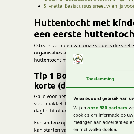
Silvretta, Basiscursus sneeuw en ijs vo
Huttentocht met kind
een eerste huttentoc
O.b.v. ervaringen van onze volgers die vee
organisaties als NKBV en de SAC-Hütten, de
huttentocht met kinderen.
Tip 1 Bouw het rustig o
Toestemming
korte (dag)tocht
Ga je voor het eerst een huttentocht met k
Verantwoord gebruik van u
voor makkelijke etappes met nog niet tevee
Wij en
onze 980 partners
ver
dagtocht of een tocht met alleen één overna
cookies om informatie op uw 
Een andere optie is om te kijken of je het e
metingen aan advertenties en
kan starten vanaf het bergstation. In vrijw
en met welke doelen.