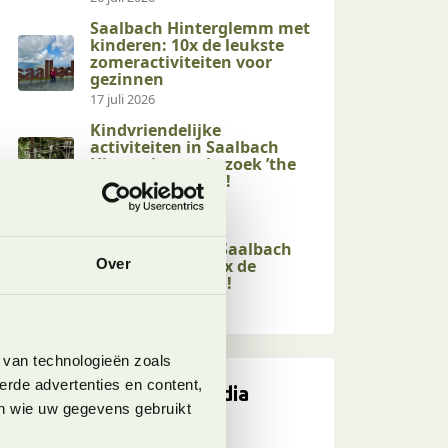
Saalbach Hinterglemm met
kinderen: 10x de leukste
zomeractiviteiten voor
gezinnen
17 juli 2026
Kindvriendelijke
activiteiten in Saalbach
Hinterglemm: bezoek ’the
end of the valley’!
17 juli 2026
Kindvriendelijke
wandelingen in Saalbach
Hinterglemm: 10x de
Over
leukste op een rij!
17 juli 2026
 van technologieën zoals
erde advertenties en content,
Volg ons op social media
en wie uw gegevens gebruikt