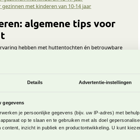
or gezinnen met kinderen van 10-14 jaar
eren: algemene tips voor
ht
l ervaring hebben met huttentochten én betrouwbare
len we graag de volgende tips voor een eerste
p en begin eenvoudig met een
Details
Advertentie-instellingen
inderen maken? Begin dan echt eenvoudig en kies
w gegevens
l hoogtemeters. Je kunt ook starten met een
werken je persoonlijke gegevens (bijv. uw IP-adres) met behulp
chting om eens te kijken hoe het gaat.
apparaat op te slaan en te gebruiken met als doel gepersonalise
erste deel met de kabelbaan kunt doen en je tocht
 content, inzicht in publiek en productontwikkeling. U kunt kiez
el elke regio kan je wel een mooie dagtocht maken