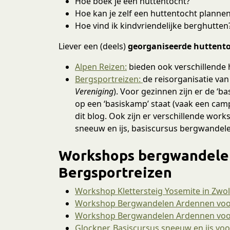
Hoe boek je een huttentocht?
Hoe kan je zelf een huttentocht planne
Hoe vind ik kindvriendelijke berghutten
Liever een (deels)
georganiseerde huttent
Alpen Reizen:
bieden ook verschillende 
Bergsportreizen:
de reisorganisatie van
Vereniging
). Voor gezinnen zijn er de ‘b
op een ‘basiskamp’ staat (vaak een campi
dit blog. Ook zijn er verschillende wor
sneeuw en ijs, basiscursus bergwandel
Workshops bergwandele
Bergsportreizen
Workshop Klettersteig Yosemite in Zwol
Workshop Bergwandelen Ardennen voor 
Workshop Bergwandelen Ardennen voor 
Glockner, Basiscursus sneeuw en ijs vo