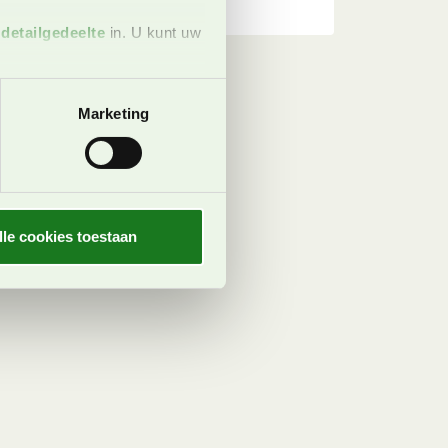
t
detailgedeelte
in. U kunt uw
 media te bieden en om ons
Marketing
ze partners voor social
nformatie die u aan ze heeft
oord met onze cookies als u
lle cookies toestaan