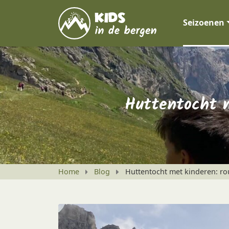
Seizoenen
Huttentocht m
Home
Blog
Huttentocht met kinderen: rou