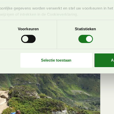
we een aantal specifieke tips voor huttentochten
onlijke gegevens worden verwerkt en stel uw voorkeuren in he
jzigen of intrekken in de Cookieverklaring.
zitten om wat meer kilometers te maken? Dan is een
Zwitserland, we schreven een apart blog hierover,
je
ent en advertenties te personaliseren, om functies voor social
Voorkeuren
Statistieken
. Ook delen we informatie over uw gebruik van onze site met on
e. Deze partners kunnen deze gegevens combineren met andere i
erzameld op basis van uw gebruik van hun services. U gaat akk
Selectie toestaan
A