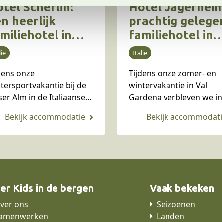
tel Scherlin:
Hotel Jägerheim
n heerlijk
prachtig gelege
miliehotel in
familiehotel in
l Gardena in
Val Gardena in 
lie
Italie
alië
Italiaanse
dens onze
Tijdens onze zomer- en
Dolomieten
tersportvakantie bij de
wintervakantie in Val
ser Alm in de Italiaanse
Gardena verbleven we in
omieten verbleven we in
Hotel Jägerheim in Val
el Scherlin, gelegen
Gardena. Hotel Jägerhei
sen Ortisei en
typisch zo’n plekje die je
telruth. Een heerlijk
liefst voor jezelf wil hou
iliehotel met binnen- en
…
itenzwembad,
iliekamers, heerlijk…
er Kids in de bergen
Vaak bekeken
ver ons
Seizoenen
amenwerken
Landen