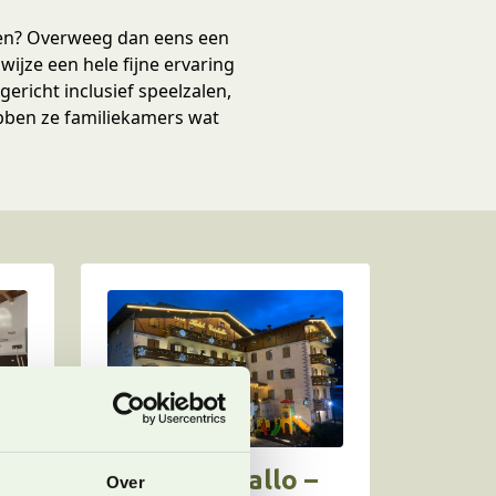
rden? Overweeg dan eens een
wijze een hele fijne ervaring
ericht inclusief speelzalen,
ebben ze familiekamers wat
Hotel Cristallo –
Over