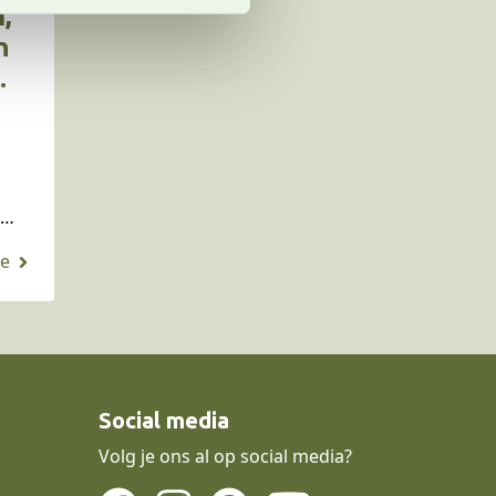
,
n
de
m is
 het
den,
Social media
Volg je ons al op social media?