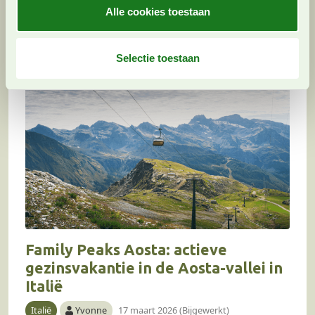
verzameld op basis van uw gebruik van hun services. U
s
Alle cookies toestaan
gaat akkoord met onze cookies als u onze website blijft
e
gebruiken.
l
e
Selectie toestaan
c
t
i
e
Family Peaks Aosta: actieve
gezinsvakantie in de Aosta-vallei in
Italië
Italië
Yvonne
17 maart 2026 (Bijgewerkt)