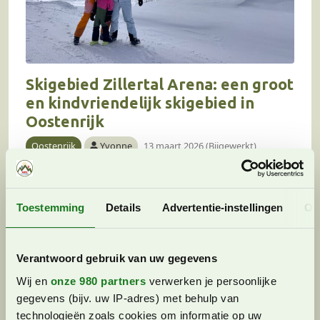
Skigebied Zillertal Arena: een groot
en kindvriendelijk skigebied in
Oostenrijk
Oostenrijk
Yvonne
13 maart 2026 (Bijgewerkt)
De Zillertal Arena staat bekend als een vriendelijk
skigebied voor gezinnen. Met toppen tot zo’n
Toestemming
Details
Advertentie-instellingen
Ov
2.500 meter is het bovendien behoorlijk
sneeuwzeker. Yvonne reisde erheen met haar
gezin en deelt…
Verantwoord gebruik van uw gegevens
Wij en
onze 980 partners
verwerken je persoonlijke
gegevens (bijv. uw IP-adres) met behulp van
technologieën zoals cookies om informatie op uw