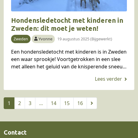
Hondensledetocht met kinderen in
Zweden: dit moet je weten!
Zweden
Yvonne
19 augustus 2025 (Bijgewerkt)
Een hondensledetocht met kinderen is in Zweden
een waar sprookje! Voortgetrokken in een slee
met alleen het geluid van de knisperende sneeuw
om je heen. Yvonne ging begin december naar…
1
2
3
…
14
15
16
Contact