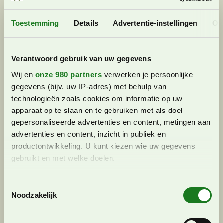
Slovenië
Toestemming
Details
Advertentie-instellingen
Ov
Camping Menina is een heerlijke familiecamping
in het prachtige Slovenië. Deze camping is
Verantwoord gebruik van uw gegevens
gelegen aan de rivier en heeft onder andere een
eigen ‘Adventure park’ en mooi zwemmeer. In
Wij en
onze 980 partners
verwerken je persoonlijke
het…
gegevens (bijv. uw IP-adres) met behulp van
technologieën zoals cookies om informatie op uw
apparaat op te slaan en te gebruiken met als doel
gepersonaliseerde advertenties en content, metingen aan
advertenties en content, inzicht in publiek en
productontwikkeling. U kunt kiezen wie uw gegevens
gebruikt en met welke doelen.
Lees meer over hoe uw persoonlijke gegevens worden
T
verwerkt en stel uw voorkeuren in het
detailgedeelte
in.
Noodzakelijk
o
U kunt uw toestemming op elk moment wijzigen of
e
intrekken in de Cookieverklaring.
s