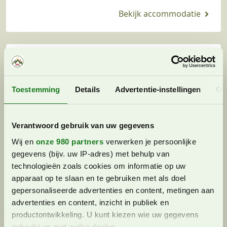
Tauern. Het resort bestaat uit een mix van
moderne…
Toestemming
Details
Advertentie-instellingen
Ov
Verantwoord gebruik van uw gegevens
Wij en
onze 980 partners
verwerken je persoonlijke
gegevens (bijv. uw IP-adres) met behulp van
technologieën zoals cookies om informatie op uw
apparaat op te slaan en te gebruiken met als doel
gepersonaliseerde advertenties en content, metingen aan
Nationalpark Chalets in Neukirchen
advertenties en content, inzicht in publiek en
in Oostenrijk: een prachtig
productontwikkeling. U kunt kiezen wie uw gegevens
chaletdorp met gratis Nationalpark
gebruikt en met welke doelen.