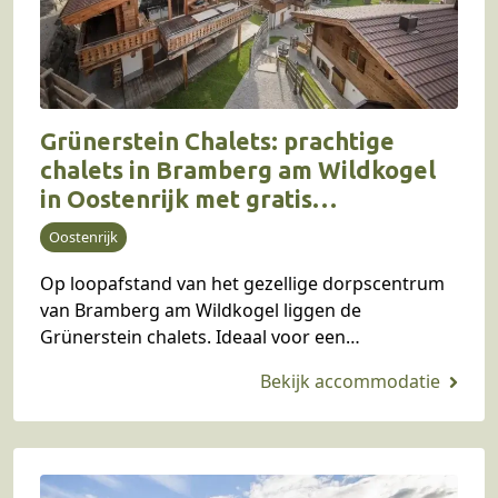
Grünerstein Chalets: prachtige
chalets in Bramberg am Wildkogel
in Oostenrijk met gratis
Sommercard!
Oostenrijk
Op loopafstand van het gezellige dorpscentrum
van Bramberg am Wildkogel liggen de
Grünerstein chalets. Ideaal voor een
onvergetelijke zomer- of wintervakantie voor het
hele gezin. Of ga met opa en…