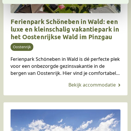
t
i
e
Ferienpark Schöneben in Wald: een
luxe en kleinschalig vakantiepark in
het Oostenrijkse Wald im Pinzgau
Oostenrijk
Ferienpark Schöneben in Wald is dé perfecte plek
voor een onbezorgde gezinsvakantie in de
bergen van Oostenrijk. Hier vind je comfortabele
chalets en appartementen voor 2 tot 12
personen, met…