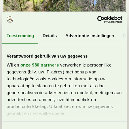
Toestemming
Details
Advertentie-instellingen
Ov
Verantwoord gebruik van uw gegevens
Wij en
onze 980 partners
verwerken je persoonlijke
gegevens (bijv. uw IP-adres) met behulp van
technologieën zoals cookies om informatie op uw
apparaat op te slaan en te gebruiken met als doel
# 3 Slap orglice
gepersonaliseerde advertenties en content, metingen aan
In een zijdal van de
K
amniška Bistrica vallei ligt een
advertenties en content, inzicht in publiek en
mooie waterval,
Slap orglice.
Ik parkeer de auto en
productontwikkeling. U kunt kiezen wie uw gegevens
volg de bordjes. Na een paar minuten kom ik bij de
gebruikt en met welke doelen.
rivier en daar sla ik linksaf en loop evenwijdig aan de
rivier. Een mooi en makkelijk pad met weinig
Lees meer over hoe uw persoonlijke gegevens worden