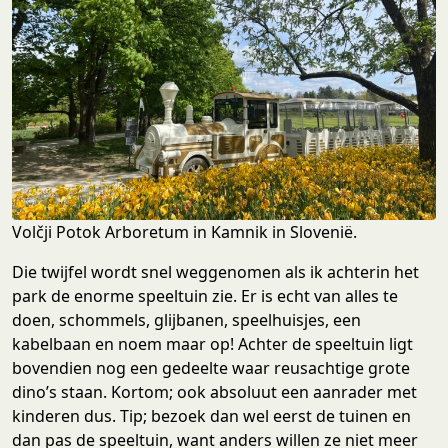
Volčji Potok Arboretum in Kamnik in Slovenië.
Die twijfel wordt snel weggenomen als ik achterin het
park de enorme speeltuin zie. Er is echt van alles te
doen, schommels, glijbanen, speelhuisjes, een
kabelbaan en noem maar op! Achter de speeltuin ligt
bovendien nog een gedeelte waar reusachtige grote
dino’s staan. Kortom; ook absoluut een aanrader met
kinderen dus. Tip; bezoek dan wel eerst de tuinen en
dan pas de speeltuin, want anders willen ze niet meer