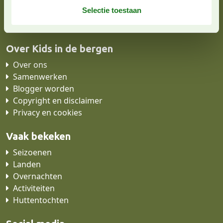
e
Selectie toestaan
info@kidsindebergen.nl
c
t
i
Over Kids in de bergen
e
Over ons
Samenwerken
Blogger worden
Copyright en disclaimer
Privacy en cookies
Vaak bekeken
Seizoenen
Landen
Overnachten
Activiteiten
Huttentochten