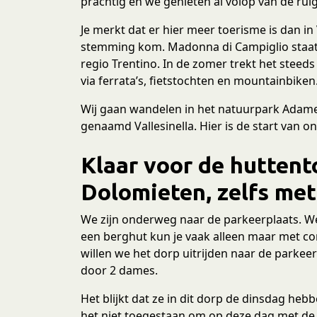
prachtig en we genieten al volop van de ru
e
c
Je merkt dat er hier meer toerisme is dan in
t
stemming kom. Madonna di Campiglio staat 
i
regio Trentino. In de zomer trekt het stee
e
via ferrata’s, fietstochten en mountainbiken
Wij gaan wandelen in het natuurpark Adamell
genaamd Vallesinella. Hier is de start van o
Klaar voor de huttent
Dolomieten, zelfs me
We zijn onderweg naar de parkeerplaats. We 
een berghut kun je vaak alleen maar met co
willen we het dorp uitrijden naar de park
door 2 dames.
Het blijkt dat ze in dit dorp de dinsdag he
het niet toegestaan om op deze dag met de 