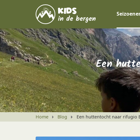
Seizoene
Een hutte
Home
Blog
Een huttentocht naar rifugio 