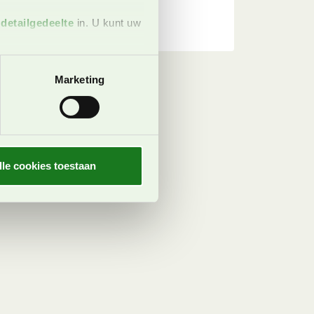
t
detailgedeelte
in. U kunt uw
 media te bieden en om ons
Marketing
ze partners voor social
nformatie die u aan ze heeft
oord met onze cookies als u
lle cookies toestaan