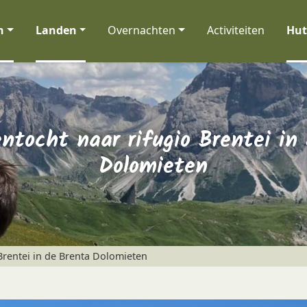
n
Landen
Overnachten
Activiteiten
Hut
ntocht naar rifugio Brentei in
Dolomieten
Brentei in de Brenta Dolomieten