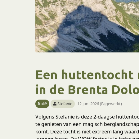
Een huttentocht n
in de Brenta Dol
Italië
Stefanie
12 juni 2026 (Bijgewerkt)
Volgens Stefanie is deze 2-daagse huttento
te genieten van een magisch berglandschap 
komt. Deze tocht is niet extreem lang waard
kunnen lopen. De WOW factor is in ieder ge