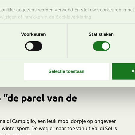
onlijke gegevens worden verwerkt en stel uw voorkeuren in he
jzigen of intrekken in de Cookieverklaring.
ent en advertenties te personaliseren, om functies voor social
Voorkeuren
Statistieken
. Ook delen we informatie over uw gebruik van onze site met on
e. Deze partners kunnen deze gegevens combineren met andere i
erzameld op basis van uw gebruik van hun services. U gaat akk
Selectie toestaan
A
 “de parel van de
na di Campiglio, een leuk mooi dorpje op ongeveer
intersport. De weg er naar toe vanuit Val di Sol is