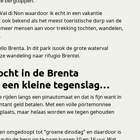
ige bergtoppen.
 Val di Non waardoor ik echt in een vakantie
ook bekend als het meest toeristische dorp van de
ds meer mensen aan voor trekking tochten, wandelen,
.
o Brenta. In dit park isook de grote waterval
nze wandeling naar rifugio Brentei.
ocht in de Brenta
t een kleine tegenslag…
rijden langs een pinautomaat en dat is fijn want in
ntant geld betalen. Met een volle portemonnee
eerplaats, maar helaas worden we tegen gehouden
bben omgedoopt tot “groene dinsdag” en daardoor is
auto de berg op te gaan tussen 10 en 16 uur. Wat