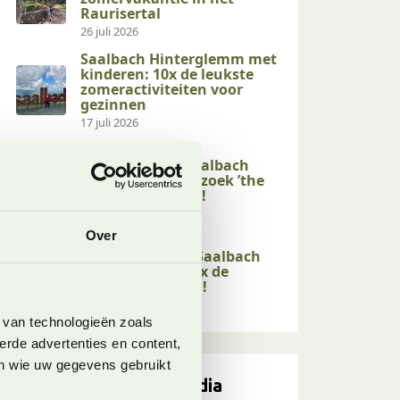
Raurisertal
26 juli 2026
Saalbach Hinterglemm met
kinderen: 10x de leukste
zomeractiviteiten voor
gezinnen
17 juli 2026
Kindvriendelijke
activiteiten in Saalbach
Hinterglemm: bezoek ’the
end of the valley’!
17 juli 2026
Over
Kindvriendelijke
wandelingen in Saalbach
Hinterglemm: 10x de
leukste op een rij!
17 juli 2026
 van technologieën zoals
erde advertenties en content,
en wie uw gegevens gebruikt
Volg ons op social media