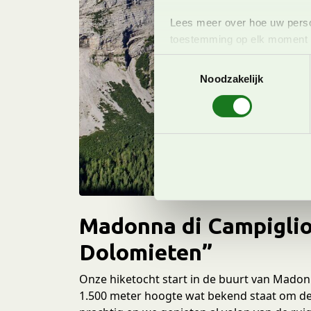
Lees meer over hoe uw perso
toestemming op elk moment wi
T
We gebruiken cookies om cont
Noodzakelijk
o
websiteverkeer te analyseren
e
media, adverteren en analys
s
verstrekt of die ze hebben v
t
onze website blijft gebruiken.
e
m
m
i
n
Madonna di Campiglio
g
Dolomieten”
s
s
Onze hiketocht start in de buurt van Madon
e
1.500 meter hoogte wat bekend staat om de w
l