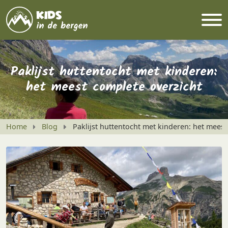
Paklijst huttentocht met kinderen:
het meest complete overzicht
Home
Blog
Paklijst huttentocht met kinderen: het meest