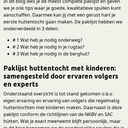
In dit blog lees je de meest complete paklijst en geven
we je ook tips waar je goede, kwalitatieve spullen kunt
aanschaffen. Daarmee kan jij met een gerust hart je
eerste huttentocht gaan maken. De paklijst hebben we
onderverdeeld in 3 delen:
# 1 Wat heb je nodig onderweg?
# 2 Wat heb je nodig in je rugtas?
# 3 Wat heb je nodig in de berghut?
Paklijst huttentocht met kinderen:
samengesteld door ervaren volgers
en experts
Onderstaand overzicht is tot stand gekomen o.b.v.
eigen ervaring en ervaring van volgers die regelmatig
huttentochten met kinderen maken. Daarnaast is deze
paklijst conform de richtlijnen van de NKBV en SAC
hütten. Wat je exact meeneemt blijft persoonlijk, maar
in dit blog benoemen we de noodzakelijke spullen die je