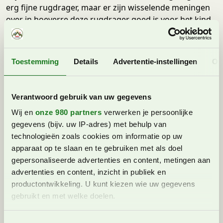
erg fijne rugdrager, maar er zijn wisselende meningen
over in hoeverre deze rugdrager goed is voor het kind.
Volgens draagconsulenten is bij de Kid Comfort de
houding van het kind niet optimaal, want de benen zit
niet in en hoek van 90 graden. Andere stellen dat het
Toestemming
Details
Advertentie-instellingen
Ov
een prima rugdrager is.
Wij hebben er in ieder geval veel plezier van gehad en
Verantwoord gebruik van uw gegevens
hadden het gevoel dat onze dochter er ook prima in
zat. We schreven een apart blog over de Deuter
Wij en
onze 980 partners
verwerken je persoonlijke
framedrager,
je lees hem hier.
gegevens (bijv. uw IP-adres) met behulp van
technologieën zoals cookies om informatie op uw
apparaat op te slaan en te gebruiken met als doel
gepersonaliseerde advertenties en content, metingen aan
advertenties en content, inzicht in publiek en
productontwikkeling. U kunt kiezen wie uw gegevens
gebruikt en met welke doelen.
Lees meer over hoe uw persoonlijke gegevens worden