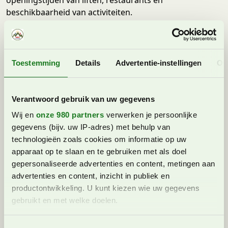
beschikbaarheid van activiteiten.
3. Schilderachtige dorpjes
Verwacht wanneer je naar Val di Fassa gaat geen grote
Toestemming
Details
Advertentie-instellingen
Ov
steden of veel nieuwbouw. De 7 dorpjes hebben allen
hun eigen karakter, evenementen en velen hun eigen
liften. In ieder dorp zijn vele authentieke details
Verantwoord gebruik van uw gegevens
bewaard gebleven waardoor het ook aan te raden is de
dorpjes te bezoeken.
Wij en
onze 980 partners
verwerken je persoonlijke
gegevens (bijv. uw IP-adres) met behulp van
In de dagen dat wij er zijn bezoeken we natuurlijk Pozza
technologieën zoals cookies om informatie op uw
di Fassa, maar ook Vigo di Fassa, Moena, Canazei. De
apparaat op te slaan en te gebruiken met als doel
andere dorpjes doorkruis je automatisch wanneer je
gepersonaliseerde advertenties en content, metingen aan
door het gebied heen gaat.
advertenties en content, inzicht in publiek en
productontwikkeling. U kunt kiezen wie uw gegevens
In welk dorp verblijven?
gebruikt en met welke doelen.
Qua gezelligheid en ligging vinden we vooral Canazei
Lees meer over hoe uw persoonlijke gegevens worden
erg mooi. Dit dorp op 1.465 meter is het achterste dorp