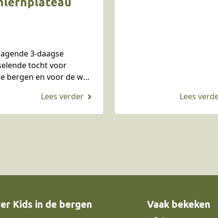
hlernplateau
gezinnen zijn er fijne
familiekamers met
keukentje en het meer v
Lavarone ligt meteen vo
tdagende 3-daagse
de deur. Normaliter…
selende tocht voor
e bergen en voor de wat
er Kids in de bergen
Vaak bekeken