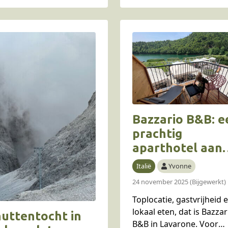
gvakantie met je gezin.
hoog boven Zermatt. In d
aal om te ontdekken of
blog vertelt ze er alles ov
 verblijf op de berg…
Meteen…
Bazzario B&B: e
prachtig
aparthotel aan
het meer van
Italië
Yvonne
Lavarone in Ital
24 november 2025 (Bijgewerkt)
Toplocatie, gastvrijheid 
lokaal eten, dat is Bazzar
uttentocht in
B&B in Lavarone. Voor