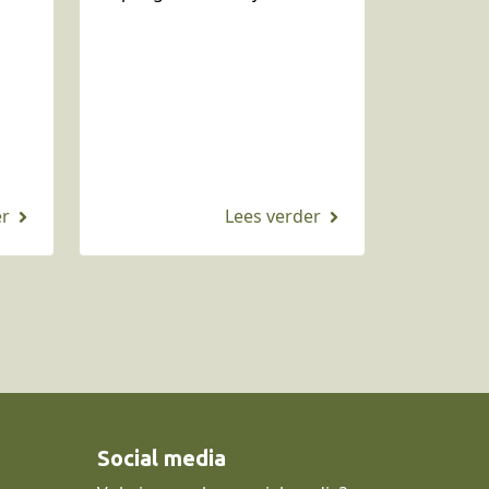
Resort Les Portes Du Grand
Massif in Flaine. Een
an
prachtige locatie voor een
or
wintersportvakantie of een
actieve…
Social media