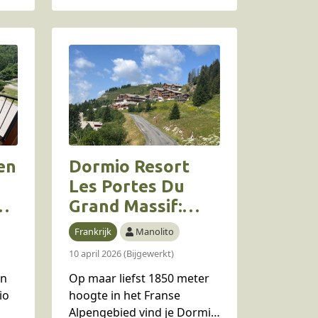
it
ligt het bikepark voor de
er.
deur en…
en
Dormio Resort
Les Portes Du
Grand Massif:
luxe
Frankrijk
Manolito
ië
appartementen in
10 april 2026 (Bijgewerkt)
Flaine in Frankrijk
en
Op maar liefst 1850 meter
io
hoogte in het Franse
Alpengebied vind je Dormio