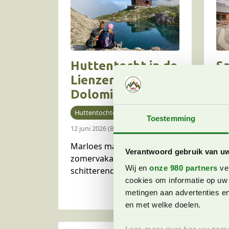
Huttentocht in de
S
Lienzer
K
Dolomieten
en
in
Huttentochten
Yvonne
Zw
Toestemming
in
12 juni 2026 (Bijgewerkt)
17 
Marloes maakte in de
Me
Verantwoord gebruik van u
zomervakantie een
we
Wij en
onze 980 partners
ver
schitterende huttentocht
met
cookies om informatie op uw 
door de Lienzer
acc
metingen aan advertenties en
Dolomieten. Een prachtige,
bij
en met welke doelen.
afwisselende 2-daagse
ma
tocht die langs prachtige
tus