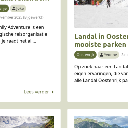
et Family
anje
Joke
dventure naar
ovember 2025 (Bijgewerkt)
e Spaanse
ily Adventure is een
yreneeën
gische reisorganisatie
Landal in Oosten
, je raadt het al,
mooiste parken
iliereizen aanbiedt.
ens Family Adventure
Oostenrijk
Yvonne
3 n
derdeel van Mountain
Op zoek naar een Landal
ments. Op uitnodiging
eigen ervaringen, die v
 Family Adventure ging
alle Landal Oostenrijk p
e in de zomer…