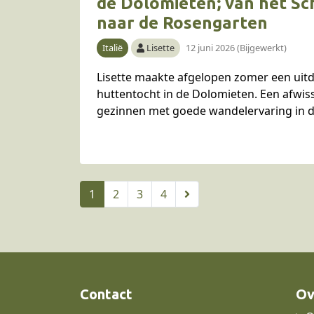
de Dolomieten; van het Sc
naar de Rosengarten
Italië
Lisette
12 juni 2026 (Bijgewerkt)
Lisette maakte afgelopen zomer een ui
huttentocht in de Dolomieten. Een afwis
gezinnen met goede wandelervaring in d
oudere kinderen. Per dag wandel…
1
2
3
4
Contact
Ov