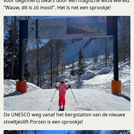
voor beginners) dwars door een magische witte wereld.
”Wauw, dit is zó mooi!”. Het is net een sprookje!
De UNESCO weg vanaf het bergstation van de nieuwe
stoeltjeslift Porzen is een sprookje!