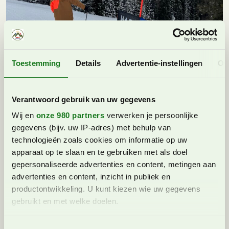
Toestemming
Details
Advertentie-instellingen
Ov
Verantwoord gebruik van uw gegevens
Skigebied 3 Zinnen Dolomieten is geschikt voor
iedereen, je hebt bijna overal een ‘moeilijke’ of
Wij en
onze 980 partners
verwerken je persoonlijke
‘makkelijke’ optie.
gegevens (bijv. uw IP-adres) met behulp van
technologieën zoals cookies om informatie op uw
apparaat op te slaan en te gebruiken met als doel
gepersonaliseerde advertenties en content, metingen aan
advertenties en content, inzicht in publiek en
productontwikkeling. U kunt kiezen wie uw gegevens
gebruikt en met welke doelen.
Lees meer over hoe uw persoonlijke gegevens worden