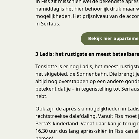
In Fiss zit misschien wel de bekendste après
namiddag is het hier behoorlijk druk maar we
mogelijkheden. Het prijsniveau van de acco
in Serfaus.
Bekijk hier appartemen
3
Ladis: het rustigste en meest betaalbar
Tenslotte is er nog Ladis, het meest rustigs
het skigebied, de Sonnenbahn. Die brengt je
altijd nog overstappen op een andere gonde
betekent dat je – in tegenstelling tot Serfau
hebt.
Ook zijn de après-ski mogelijkheden in Ladis
rechtstreekse dalafdaling. Vanuit Fiss moet 
Berta’s kinderland. Vanaf daar kan je terug 
16.30 uur, dus lang après-skiën in Fiss kan ei
nemen).