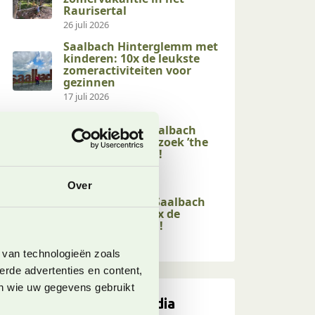
Raurisertal
26 juli 2026
Saalbach Hinterglemm met
kinderen: 10x de leukste
zomeractiviteiten voor
gezinnen
17 juli 2026
Kindvriendelijke
activiteiten in Saalbach
Hinterglemm: bezoek ’the
end of the valley’!
17 juli 2026
Over
Kindvriendelijke
wandelingen in Saalbach
Hinterglemm: 10x de
leukste op een rij!
17 juli 2026
 van technologieën zoals
erde advertenties en content,
en wie uw gegevens gebruikt
Volg ons op social media