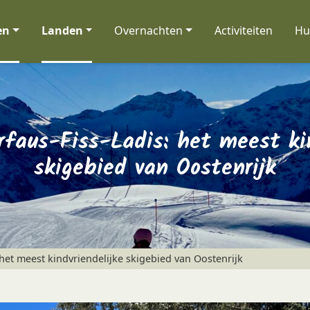
en
Landen
Overnachten
Activiteiten
Hu
rfaus-Fiss-Ladis: het meest kin
skigebied van Oostenrijk
 het meest kindvriendelijke skigebied van Oostenrijk