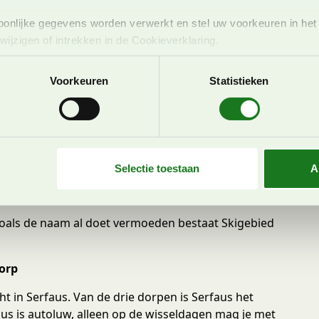
onlijke gegevens worden verwerkt en stel uw voorkeuren in he
jzigen of intrekken in de Cookieverklaring.
ent en advertenties te personaliseren, om functies voor social
Voorkeuren
Statistieken
. Ook delen we informatie over uw gebruik van onze site met on
e. Deze partners kunnen deze gegevens combineren met andere i
us, Fiss of Ladis?
erzameld op basis van uw gebruik van hun services. U gaat akk
 staat al een tijd op ons wensenlijstje. Het zou hét
heel benieuwd, wij kennen Serfaus-Fiss-Ladis tot nu
Selectie toestaan
A
, dit keer gaan we er in de winter naar toe.
 3 jaar oud.
Zoals de naam al doet vermoeden bestaat Skigebied
dorp
in Serfaus. Van de drie dorpen is Serfaus het
us is autoluw, alleen op de wisseldagen mag je met