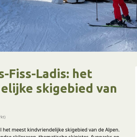
-Fiss-Ladis: het
elijke skigebied van
kt)
l het meest kindvriendelijke skigebied van de Alpen.
andse skileraren, thematische skipistes, funparks en