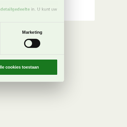
t
detailgedeelte
in. U kunt uw
 media te bieden en om ons
Marketing
ze partners voor social
nformatie die u aan ze heeft
oord met onze cookies als u
lle cookies toestaan