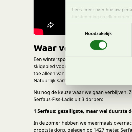
Lees meer over hoe uw perso
toestemming op elk moment wi
T
We gebruiken cookies om cont
Noodzakelijk
o
websiteverkeer te analyseren
e
media, adverteren en analys
Waar verblijven: Serfa
s
verstrekt of die ze hebben v
t
Een wintersportvakantie in Serfaus-Fiss-Ladis
onze website blijft gebruiken.
e
skigebied voor families moeten zijn. Ik ben 
m
toe alleen van de zomer. De keuze is gemaakt
m
Natuurlijk samen met onze kids van 8 jaar en
i
n
Nu nog de keuze waar we gaan verblijven. 
g
Serfaus-Fiss-Ladis uit 3 dorpen:
s
1 Serfaus: gezelligste, maar wel duurste 
s
e
In de zomer hebben we meermaals overnacht 
l
grootste dorp, gelegen op 1427 meter. Serfa