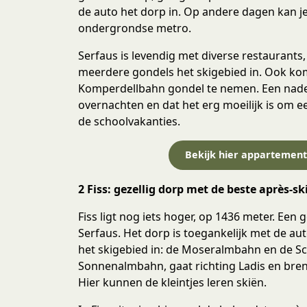
e
de auto het dorp in. Op andere dagen kan je 
c
ondergrondse metro.
t
i
Serfaus is levendig met diverse restaurants,
e
meerdere gondels het skigebied in. Ook kom
Komperdellbahn gondel te nemen. Een nadeel
overnachten en dat het erg moeilijk is om e
de schoolvakanties.
Bekijk hier appartement
2
Fiss: gezellig dorp met de beste
après-sk
Fiss ligt nog iets hoger, op 1436 meter. Een 
Serfaus. Het dorp is toegankelijk met de au
het skigebied in: de Moseralmbahn en de S
Sonnenalmbahn, gaat richting Ladis en breng
Hier kunnen de kleintjes leren skiën.