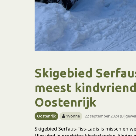
Skigebied Serfaus
meest kindvriend
Oostenrijk
Oostenrijk
Yvonne
22 september 2024 (Bijgewer
Skigebied Serfaus-Fiss-Ladis is misschien we
Hier vind je prachtige kinderlanden, Nederl