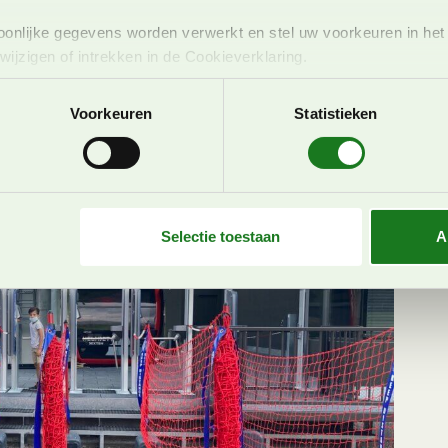
ige huisjes lopen ook wat geitjes rond. In andere
onlijke gegevens worden verwerkt en stel uw voorkeuren in he
s best doen om D. mee te krijgen voor de
jzigen of intrekken in de Cookieverklaring.
ent en advertenties te personaliseren, om functies voor social
Voorkeuren
Statistieken
. Ook delen we informatie over uw gebruik van onze site met on
e. Deze partners kunnen deze gegevens combineren met andere i
erzameld op basis van uw gebruik van hun services. U gaat akk
Selectie toestaan
A