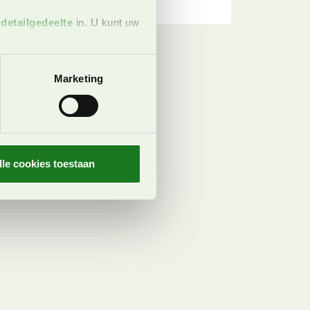
t
detailgedeelte
in. U kunt uw
 media te bieden en om ons
Marketing
ze partners voor social
nformatie die u aan ze heeft
oord met onze cookies als u
lle cookies toestaan