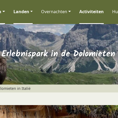
n
Landen
Overnachten
Activiteiten
Hu
 Erlebnispark in de Dolomieten 
lomieten in Italië