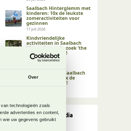
Saalbach Hinterglemm met
kinderen: 10x de leukste
zomeractiviteiten voor
gezinnen
17 juli 2026
Kindvriendelijke
activiteiten in Saalbach
Hinterglemm: bezoek ’the
end of the valley’!
17 juli 2026
Kindvriendelijke
wandelingen in Saalbach
Hinterglemm: 10x de
Over
leukste op een rij!
17 juli 2026
 van technologieën zoals
erde advertenties en content,
Volg ons op social media
en wie uw gegevens gebruikt