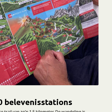
0 belevenisstations
 trail van zo’n 1.5 kilometer. De wandeling is