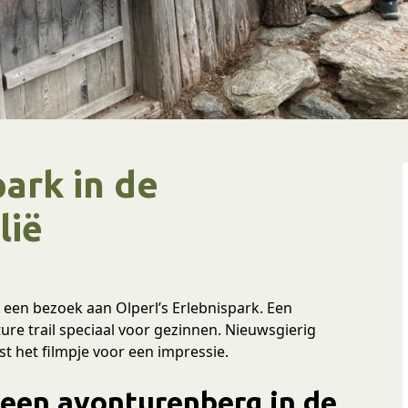
park in de
lië
j een bezoek aan Olperl’s Erlebnispark. Een
e trail speciaal voor gezinnen. Nieuwsgierig
st het filmpje voor een impressie.
, een avonturenberg in de