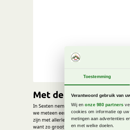
Toestemming
Met de Helmjet naar O
Verantwoord gebruik van u
Wij en
onze 980 partners
ver
In Sexten nemen we de Helmjet gondel, hele
cookies om informatie op uw 
we meteen een soort van dorpje met allemaal
metingen aan advertenties en
zijn met allerlei dwergen huisjes. In de mee
en met welke doelen.
want zo groot zijn ze niet.