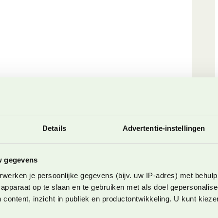
Details
Advertentie-instellingen
lperls Erlebnispark
w gegevens
werken je persoonlijke gegevens (bijv. uw IP-adres) met behulp
maal naar het bergstation. Als we uitstappen zien
apparaat op te slaan en te gebruiken met als doel gepersonalise
 kleine houten huisje. Het blijkt de kinderalm te
 content, inzicht in publiek en productontwikkeling. U kunt kiez
ste huisjes kan je naar binnen, althans de kinderen,