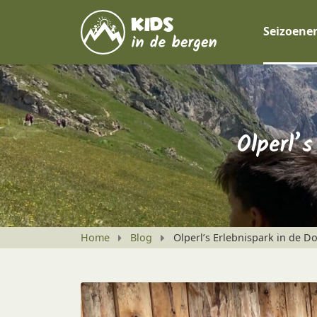
Seizoene
Olperl’s
Home
Blog
Olperl’s Erlebnispark in de Do