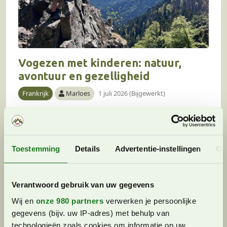
Vogezen met kinderen: natuur,
avontuur en gezelligheid
Frankrijk
Marloes
1 juli 2026 (Bijgewerkt)
Voor wie op zoek is naar een
vakantiebestemming met prachtige natuur,
gezellige dorpjes en volop mogelijkheden voor
Toestemming
Details
Advertentie-instellingen
Ov
actieve uitstapjes, zijn de Vogezen een echte
aanrader. Deze bergachtige regio ligt in…
Verantwoord gebruik van uw gegevens
Wij en
onze 980 partners
verwerken je persoonlijke
gegevens (bijv. uw IP-adres) met behulp van
technologieën zoals cookies om informatie op uw