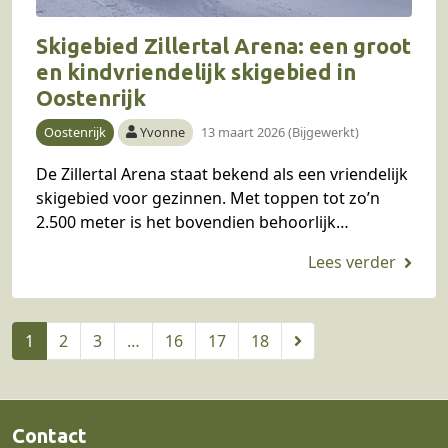
Skigebied Zillertal Arena: een groot
en kindvriendelijk skigebied in
Oostenrijk
Oostenrijk
Yvonne
13 maart 2026 (Bijgewerkt)
De Zillertal Arena staat bekend als een vriendelijk
skigebied voor gezinnen. Met toppen tot zo’n
2.500 meter is het bovendien behoorlijk
sneeuwzeker. Yvonne reisde erheen met haar
gezin en deelt…
1
2
3
…
16
17
18
Contact