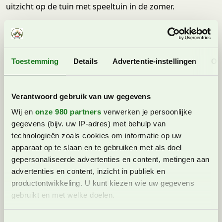
uitzicht op de tuin met speeltuin in de zomer.
Kindvriendelijke faciliteiten
Nadat we ons hebben geïnstalleerd in onze kamer,
lopen we een rondje door het hotel. Helemaal beneden
Toestemming
Details
Advertentie-instellingen
Ov
in het hotel zit de wellness, een speelkamer en de ski-
opslag. Op de begane grond het restaurant, de lobby
en de bar.
Verantwoord gebruik van uw gegevens
Binnen- en buitenzwembad
Wij en
onze 980 partners
verwerken je persoonlijke
gegevens (bijv. uw IP-adres) met behulp van
Dat ziet er goed uit! In hotel Scherlin is een mooi
technologieën zoals cookies om informatie op uw
binnenzwembad met rondom ligstoelen. Handdoeken
apparaat op te slaan en te gebruiken met als doel
zijn ook beschikbaar. Vanuit het binnenzwembad
gepersonaliseerde advertenties en content, metingen aan
zwemmen we naar de infinitypool die buiten is. Hoe
advertenties en content, inzicht in publiek en
koud het buiten ook is, de infinitypool is heerlijk
productontwikkeling. U kunt kiezen wie uw gegevens
verwarmd.
gebruikt en met welke doelen.
Het uitzicht op het sneeuwlandschap rondom is
Lees meer over hoe uw persoonlijke gegevens worden
prachtig! Er is buiten ook nog een alpensauna en een