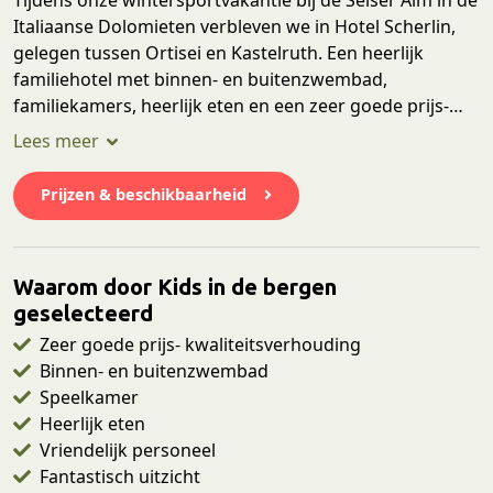
Italiaanse Dolomieten verbleven we in Hotel Scherlin,
gelegen tussen Ortisei en Kastelruth. Een heerlijk
familiehotel met binnen- en buitenzwembad,
familiekamers, heerlijk eten en een zeer goede prijs-
kwaliteitverhouding. Hotel Scherlin ligt op maar 4,5
kilometer van Ortisei en tegelijk ben je ook snel bij de
Seiser Alm. Naast een geweldig uitzicht heeft dit hotel
Prijzen & beschikbaarheid
ook alle faciliteiten voor kinderen en ouders. Denk aan
een verwarmd binnen- en buitenzwembad, speelkamer
en iedere avond een heerlijk 4-gangen diner. Dit is een
Waarom door Kids in de bergen
pareltje in zowel de zomer als winter. In dit blog
geselecteerd
vertellen we je er alles over. Overzichtfoto © copyright
foto Hotel Scherlin
Zeer goede prijs- kwaliteitsverhouding
Binnen- en buitenzwembad
Speelkamer
Heerlijk eten
Vriendelijk personeel
Fantastisch uitzicht