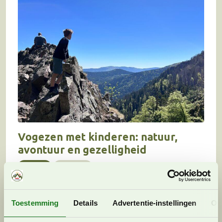
Vogezen met kinderen: natuur,
avontuur en gezelligheid
Frankrijk
Marloes
1 juli 2026 (Bijgewerkt)
Voor wie op zoek is naar een
vakantiebestemming met prachtige natuur,
Toestemming
Details
Advertentie-instellingen
Ov
gezellige dorpjes en volop mogelijkheden voor