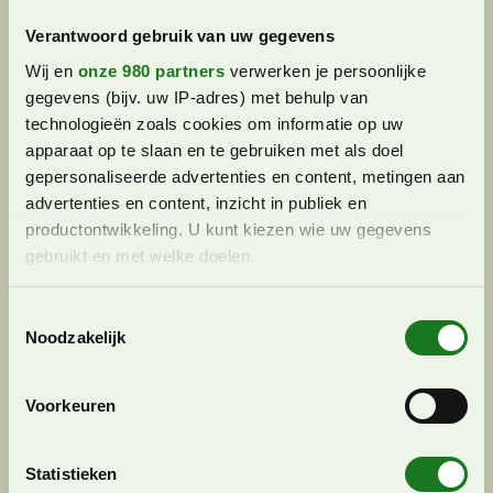
actieve uitstapjes, zijn de Vogezen een echte
aanrader. Deze bergachtige regio ligt in…
Verantwoord gebruik van uw gegevens
Wij en
onze 980 partners
verwerken je persoonlijke
gegevens (bijv. uw IP-adres) met behulp van
technologieën zoals cookies om informatie op uw
apparaat op te slaan en te gebruiken met als doel
gepersonaliseerde advertenties en content, metingen aan
advertenties en content, inzicht in publiek en
productontwikkeling. U kunt kiezen wie uw gegevens
gebruikt en met welke doelen.
Lees meer over hoe uw persoonlijke gegevens worden
T
verwerkt en stel uw voorkeuren in het
detailgedeelte
in.
Noodzakelijk
o
U kunt uw toestemming op elk moment wijzigen of
e
intrekken in de Cookieverklaring.
s
Voorkeuren
Huttentocht naar de Refuge Albert
t
We gebruiken cookies om content en advertenties te
1er in het Mont Blancmassief
e
personaliseren, om functies voor social media te bieden
m
Statistieken
Huttentochten
Marloes
26 juni 2026 (Bijgewerkt)