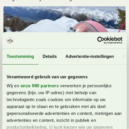
Toestemming
Details
Advertentie-instellingen
Ov
Verantwoord gebruik van uw gegevens
Wij en
onze 980 partners
verwerken je persoonlijke
gegevens (bijv. uw IP-adres) met behulp van
technologieën zoals cookies om informatie op uw
De SIGG WMB One 0.6 L.
apparaat op te slaan en te gebruiken met als doel
Ook deze Zwitserse aluminium fles heeft bij ons geen
gepersonaliseerde advertenties en content, metingen aan
water gelekt toen we hem meenamen met skiën.
advertenties en content, inzicht in publiek en
Daarnaast is de gehele dop er eenvoudig af te draaien
productontwikkeling. U kunt kiezen wie uw gegevens