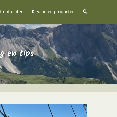
ttentochten
Kleding en producten
ng en tips