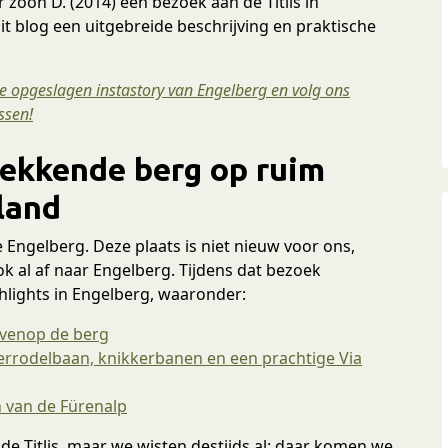
 zoon D. (2014) een bezoek aan de Titlis in
it blog een uitgebreide beschrijving en praktische
ze opgeslagen instastory van Engelberg en volg ons
ssen!
wekkende berg op ruim
land
e Engelberg. Deze plaats is niet nieuw voor ons,
ok al af naar Engelberg. Tijdens dat bezoek
hlights in Engelberg, waaronder:
ovenop de berg
rrodelbaan, knikkerbanen en een prachtige Via
n van de Fürenalp
e Titlis, maar we wisten destijds al: daar komen we