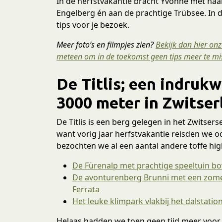
In de herfstvakantie bracht Yvonne met haar
Engelberg én aan de prachtige Trübsee. In d
tips voor je bezoek.
Meer foto’s en filmpjes zien?
Bekijk dan hier on
meteen om in de toekomst geen tips meer te mi
De Titlis; een indruk
3000 meter in Zwitser
De Titlis is een berg gelegen in het Zwitsers
want vorig jaar herfstvakantie reisden we o
bezochten we al een aantal andere toffe hig
De Fürenalp met prachtige speeltuin b
De avonturenberg Brunni met een zome
Ferrata
Het leuke klimpark vlakbij het dalstatio
Helaas hadden we toen geen tijd meer voor d