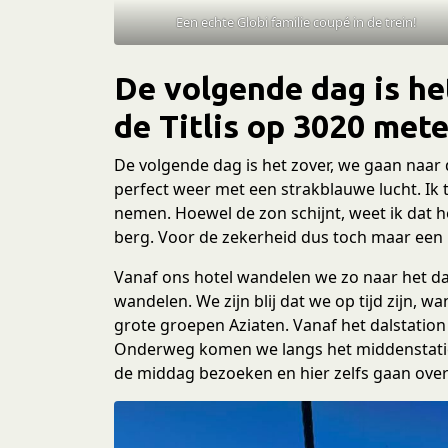
e
Een echte Globi familie coupé in de trein!
c
t
i
De volgende dag is he
e
de Titlis op 3020 mete
De volgende dag is het zover, we gaan naar d
perfect weer met een strakblauwe lucht. Ik 
nemen. Hoewel de zon schijnt, weet ik dat he
berg. Voor de zekerheid dus toch maar een
Vanaf ons hotel wandelen we zo naar het da
wandelen. We zijn blij dat we op tijd zijn, w
grote groepen Aziaten. Vanaf het dalstatio
Onderweg komen we langs het middenstation
de middag bezoeken en hier zelfs gaan ove