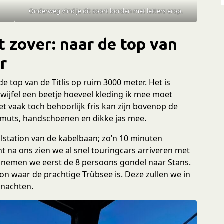
Onderweg vind je dit soort borden met letters erop.
t zover: naar de top van
r
e top van de Titlis op ruim 3000 meter. Het is
twijfel een beetje hoeveel kleding ik mee moet
t vaak toch behoorlijk fris kan zijn bovenop de
 muts, handschoenen en dikke jas mee.
lstation van de kabelbaan; zo’n 10 minuten
ant na ons zien we al snel touringcars arriveren met
n nemen we eerst de 8 persoons gondel naar Stans.
 waar de prachtige Trübsee is. Deze zullen we in
rnachten.