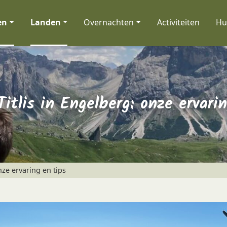
en
Landen
Overnachten
Activiteiten
Hu
itlis in Engelberg: onze ervari
nze ervaring en tips