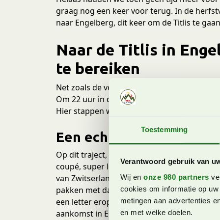
graag nog een keer voor terug. In de herfstv
naar Engelberg, dit keer om de Titlis te gaa
Naar de Titlis in Enge
te bereiken
Net zoals de vorige keer, reizen we vanuit 
Om 22 uur in de avond vertrekken we vanaf
Hier stappen we over op de trein naar Luze
Toestemming
Een echte Globi coupé m
Op dit traject, van Luzern naar Engelberg, r
Verantwoord gebruik van u
coupé, super leuk voor kinderen. In deze co
van Zwitserland. Net voordat je de coupé in
Wij en
onze 980 partners
ver
pakken met daarin een raadselopdracht. O
cookies om informatie op uw 
een letter erop. De gevonden letters vorme
metingen aan advertenties en
aankomst in Engelberg een kleine verassing
en met welke doelen.