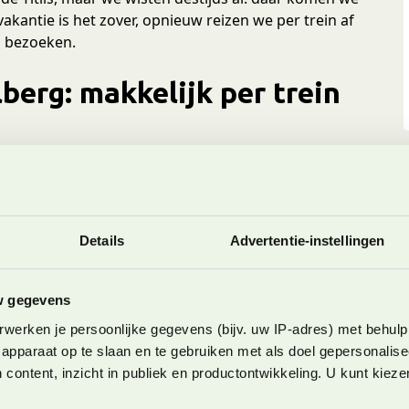
akantie is het zover, opnieuw reizen we per trein af
n bezoeken.
lberg: makkelijk per trein
Nederland comfortabel met de trein naar Engelberg.
 Arnhem om rond 6.15 uur aan te komen in Basel.
rn. Vanaf daar nemen we de trein naar Engelberg.
Details
Advertentie-instellingen
et raadselopdracht
ijdt de Globi Express met zelfs een aparte Globi
w gegevens
upé staan boekjes over Globi, dé kinder mascotte
gaat (op het balkon) hangen brochures die je kunt
werken je persoonlijke gegevens (bijv. uw IP-adres) met behulp
nderweg kom je namelijk grote borden tegen met
apparaat op te slaan en te gebruiken met als doel gepersonalise
n een woord en met het goede woord kan je bij
 content, inzicht in publiek en productontwikkeling. U kunt kiez
 ophalen.