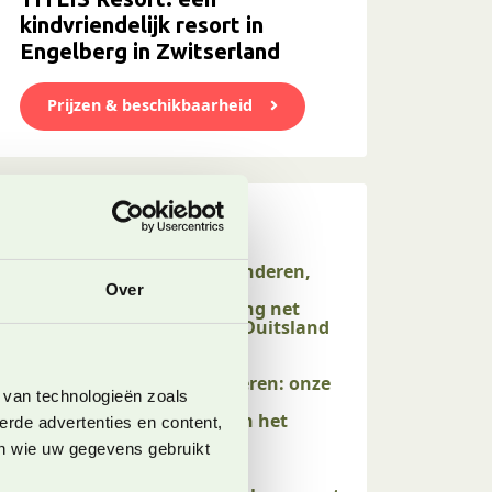
kindvriendelijk resort in
Engelberg in Zwitserland
Prijzen & beschikbaarheid
Onze laatste blogs
Willingen met kinderen,
een perfecte
Over
gezinsbestemming net
over de grens in Duitsland
4 augustus 2026
Rauris met kinderen: onze
 van technologieën zoals
tips voor een
zomervakantie in het
erde advertenties en content,
Raurisertal
en wie uw gegevens gebruikt
26 juli 2026