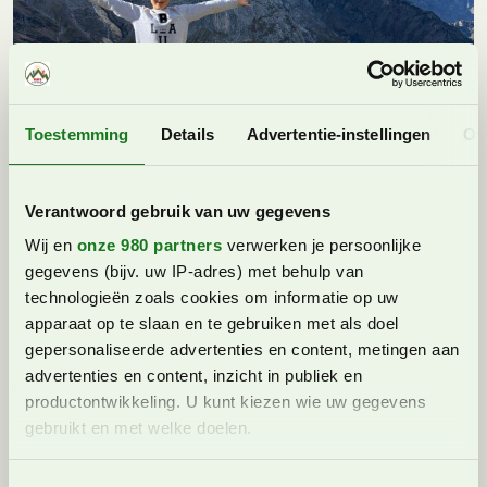
Toestemming
Details
Advertentie-instellingen
Ov
Verantwoord gebruik van uw gegevens
Wij en
onze 980 partners
verwerken je persoonlijke
gegevens (bijv. uw IP-adres) met behulp van
technologieën zoals cookies om informatie op uw
apparaat op te slaan en te gebruiken met als doel
gepersonaliseerde advertenties en content, metingen aan
advertenties en content, inzicht in publiek en
productontwikkeling. U kunt kiezen wie uw gegevens
gebruikt en met welke doelen.
Lees meer over hoe uw persoonlijke gegevens worden