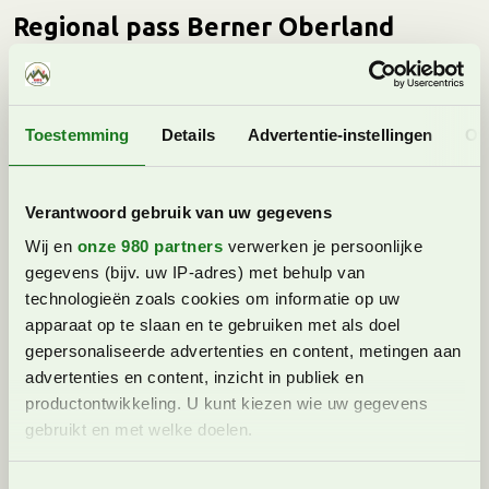
Regional pass Berner Oberland
Ben je in het Berner Oberland en van plan om een
aantal excursies te ondernemen, waaronder met de
bergbanen omhoog? Dan is het handig om de Regional
Toestemming
Details
Advertentie-instellingen
Ov
Pass Berner Oberland aan te schaffen. Hiermee heb je
gratis toegang tot excursies met de trein, boot, bus en
bergtreinen en kabelbanen.
Verantwoord gebruik van uw gegevens
De passen zijn beschikbaar voor 3, 4, 6, 8 of 10 dagen.
Wij en
onze 980 partners
verwerken je persoonlijke
Let op, de dagen zijn aaneengesloten. Wil je deze pas
gegevens (bijv. uw IP-adres) met behulp van
aanschaffen is het dus verstandig om eerst goed naar
technologieën zoals cookies om informatie op uw
de weersverwachting te kijken. Heb je één dag mooi
apparaat op te slaan en te gebruiken met als doel
weer maar de opvolgende dagen slecht weer, dan heb
gepersonaliseerde advertenties en content, metingen aan
je dus pech.
advertenties en content, inzicht in publiek en
productontwikkeling. U kunt kiezen wie uw gegevens
Wil je dus op pad in het hele Berner Oberland, dus
gebruikt en met welke doelen.
bijvoorbeeld niet alleen naar de Jungfrauregio maar
ook naar Bern of Luzern, dat is dit een goede pas. Let
Lees meer over hoe uw persoonlijke gegevens worden