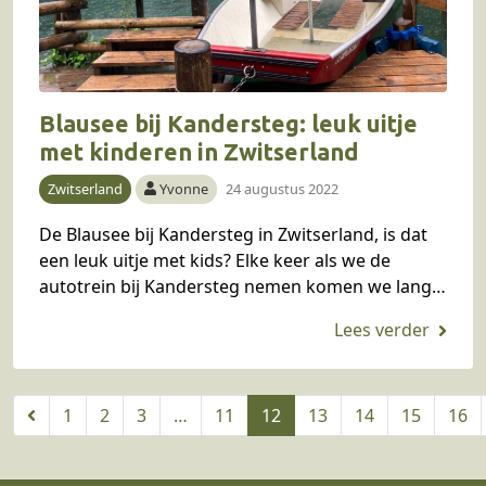
Blausee bij Kandersteg: leuk uitje
met kinderen in Zwitserland
Zwitserland
Yvonne
24 augustus 2022
De Blausee bij Kandersteg in Zwitserland, is dat
een leuk uitje met kids? Elke keer als we de
autotrein bij Kandersteg nemen komen we langs
de drukke parkeerplaats van de…
1
2
3
…
11
12
13
14
15
16