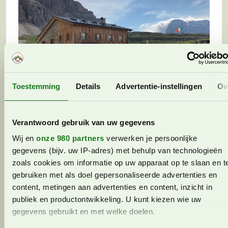
Toestemming
Details
Advertentie-instellingen
Ov
Huttentocht met kinderen: routes,
Verantwoord gebruik van uw gegevens
overnachtingen en tips!
Wij en
onze 980 partners
verwerken je persoonlijke
Huttentochten
Yvonne
12 juni 2026 (Bijgewerkt)
gegevens (bijv. uw IP-adres) met behulp van technologieën
zoals cookies om informatie op uw apparaat op te slaan en t
Een huttentocht met kinderen maken? Dat is met
gebruiken met als doel gepersonaliseerde advertenties en
onze tips prima te doen en een ervaring voor het
content, metingen aan advertenties en content, inzicht in
leven! Op onze socials hebben we de afgelopen
publiek en productontwikkeling. U kunt kiezen wie uw
tijd veel huttentochten van…
gegevens gebruikt en met welke doelen.