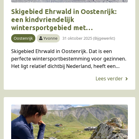
Skigebied Ehrwald in Oostenrijk:
een kindvriendelijk
wintersportgebied met
kinderopvang aan de skipiste
Oostenrijk
Yvonne
31 oktober 2025 (Bijgewerkt)
Skigebied Ehrwald in Oostenrijk. Dat is een
perfecte wintersportbestemming voor gezinnen.
Het ligt relatief dichtbij Nederland, heeft een
makkelijk en gevarieerd skigebied, skischolen
met Nederlands sprekende skileraren én een
kinderopvang…