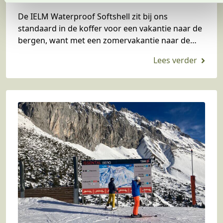
t
i
De IELM Waterproof Softshell zit bij ons
e
standaard in de koffer voor een vakantie naar de
bergen, want met een zomervakantie naar de
bergen heb je niet altijd zongarantie. Meestal…