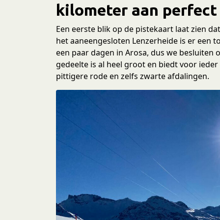
e
kilometer aan perfect
c
t
Een eerste blik op de pistekaart laat zien d
i
het aaneengesloten Lenzerheide is er een tot
e
een paar dagen in Arosa, dus we besluiten om
gedeelte is al heel groot en biedt voor iede
pittigere rode en zelfs zwarte afdalingen.