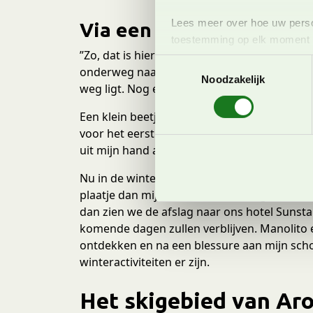
Lees meer over hoe uw perso
Via een prachtige weg o
toestemming op elk moment wi
”Zo, dat is hier flink bochtjes draaien”. Het
T
onderweg naar het hooggelegen Arosa. Ho
We gebruiken cookies om cont
Noodzakelijk
o
weg ligt. Nog een paar bochten en dan zien
websiteverkeer te analyseren
e
media, adverteren en analys
s
Een klein beetje nostalgie voel ik wel, want
verstrekt of die ze hebben v
t
voor het eerst op zomervakantie naar Arosa
onze website blijft gebruiken.
e
uit mijn hand aten kan ik me nog goed herin
m
Nu in de winter, is het grote meer dichtgev
m
plaatje dan mijn zomer herinneringen maar 
i
dan zien we de afslag naar ons hotel Sunsta
n
komende dagen zullen verblijven. Manolito 
g
ontdekken en na een blessure aan mijn scho
s
winteractiviteiten er zijn.
s
e
Het skigebied van Aro
l