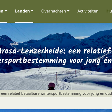
en
Landen
Overnachten
Activiteiten
Hu
Arosa-Lenzerheide: een relatief
ersportbestemming voor jong én
 een relatief betaalbare wintersportbestemming voor jong én oud