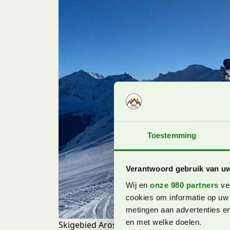
Toestemming
Verantwoord gebruik van u
Wij en
onze 980 partners
ver
cookies om informatie op uw 
metingen aan advertenties en
en met welke doelen.
Skigebied Arosa Lenzerheide is een gebied 