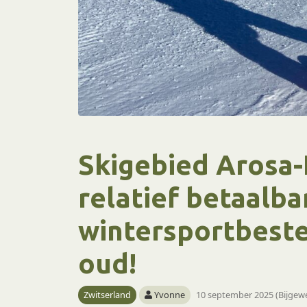
Skigebied Arosa-
relatief betaalba
wintersportbest
oud!
Zwitserland
Yvonne
10 september 2025 (Bijgew