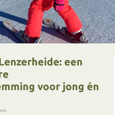
Lenzerheide: een
re
emming voor jong én
erkt)