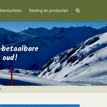
ttentochten
Kleding en producten
 betaalbare
 oud!
!