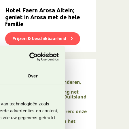
Hotel Faern Arosa Altein;
geniet in Arosa met de hele
familie
Prijzen & beschikbaarheid
Onze laatste blogs
Over
Willingen met kinderen,
een perfecte
gezinsbestemming net
over de grens in Duitsland
4 augustus 2026
 van technologieën zoals
erde advertenties en content,
Rauris met kinderen: onze
tips voor een
en wie uw gegevens gebruikt
zomervakantie in het
Raurisertal