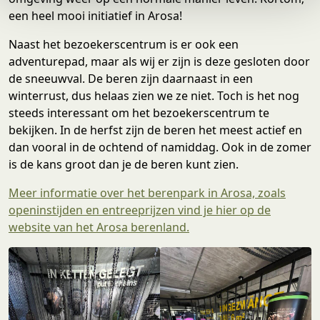
e
een heel mooi initiatief in Arosa!
Naast het bezoekerscentrum is er ook een
adventurepad, maar als wij er zijn is deze gesloten door
de sneeuwval. De beren zijn daarnaast in een
winterrust, dus helaas zien we ze niet. Toch is het nog
steeds interessant om het bezoekerscentrum te
bekijken. In de herfst zijn de beren het meest actief en
dan vooral in de ochtend of namiddag. Ook in de zomer
is de kans groot dan je de beren kunt zien.
Meer informatie over het berenpark in Arosa, zoals
openinstijden en entreeprijzen vind je hier op de
website van het Arosa berenland.