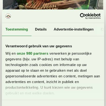
Vanaf het dal gaan we met de berengondel naar het
Toestemming
Details
Advertentie-instellingen
Ov
berenland bij het middenstation.
Verantwoord gebruik van uw gegevens
Wij en
onze 980 partners
verwerken je persoonlijke
gegevens (bijv. uw IP-adres) met behulp van
technologieën zoals cookies om informatie op uw
apparaat op te slaan en te gebruiken met als doel
gepersonaliseerde advertenties en content, metingen aan
advertenties en content, inzicht in publiek en
productontwikkeling. U kunt kiezen wie uw gegevens
gebruikt en met welke doelen.
Lees meer over hoe uw persoonlijke gegevens worden