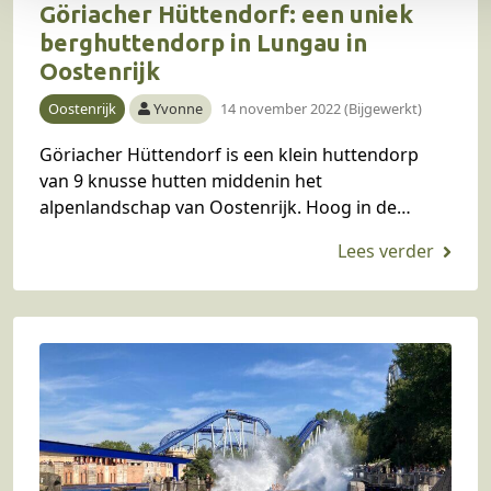
Göriacher Hüttendorf: een uniek
berghuttendorp in Lungau in
Oostenrijk
Oostenrijk
Yvonne
14 november 2022 (Bijgewerkt)
Göriacher Hüttendorf is een klein huttendorp
van 9 knusse hutten middenin het
alpenlandschap van Oostenrijk. Hoog in de
bergen, zonder wifi en met een heuse plumpsklo
als wc. Een aanrader…