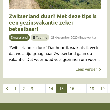
Zwitserland duur? Met deze tips is
een gezinsvakantie zeker
betaalbaar!
Zwitserland
Yvonne
28 december 2025 (Bijgewerkt)
‘Zwitserland is duur!’ Dat hoor ik vaak als ik vertel
dat we altijd graag naar Zwitserland gaan op
vakantie. Dat weerhoud veel gezinnen om voor
een vakantie naar Zwitserland te…
1
2
3
…
14
15
16
…
18
19