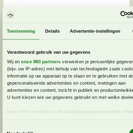
Toestemming
Details
Advertentie-instellingen
Verantwoord gebruik van uw gegevens
Wij en
onze 980 partners
verwerken je persoonlijke gegeve
(bijv. uw IP-adres) met behulp van technologieën zoals cook
informatie op uw apparaat op te slaan en te gebruiken met al
gepersonaliseerde advertenties en content, metingen aan
advertenties en content, inzicht in publiek en productontwikke
U kunt kiezen wie uw gegevens gebruikt en met welke doele
Klammen en gletsjerschluchten in
Lees meer over hoe uw persoonlijke gegevens worden verwe
Zwitserland: de mooiste op een rij
stel uw voorkeuren in het
detailgedeelte
in. U kunt uw
Zwitserland
Yvonne
12 november 2024 (Bijgewerkt)
toestemming op elk moment wijzigen of intrekken in de
T
Cookieverklaring.