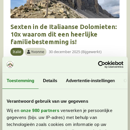
Sexten in de Italiaanse Dolomieten:
10x waarom dit een heerlijke
familiebestemming is!
Italië
Yvonne
30 december 2025 (Bijgewerkt)
Sexten in de Italiaanse Dolomieten, een relatief
onbekende bestemming. Maar wist je dat Sexten
een heerlijke plek is om in de zomer met je
Toestemming
Details
Advertentie-instellingen
Ov
kinderen naar toe te gaan? In…
Verantwoord gebruik van uw gegevens
Wij en
onze 980 partners
verwerken je persoonlijke
gegevens (bijv. uw IP-adres) met behulp van
technologieën zoals cookies om informatie op uw