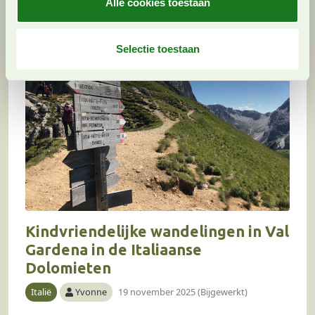
Alle cookies toestaan
gaat akkoord met onze cookies als u onze website blijft
e
gebruiken.
l
e
Selectie toestaan
c
t
i
e
Kindvriendelijke wandelingen in Val
Gardena in de Italiaanse
Dolomieten
Italië
Yvonne
19 november 2025 (Bijgewerkt)