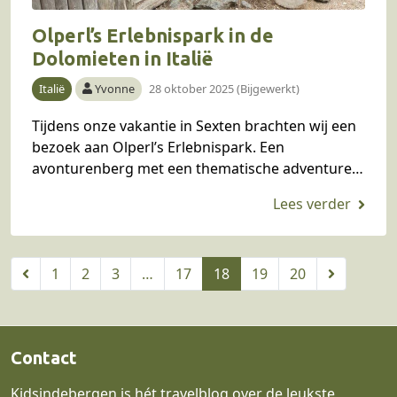
Olperl’s Erlebnispark in de
Dolomieten in Italië
Italië
Yvonne
28 oktober 2025 (Bijgewerkt)
Tijdens onze vakantie in Sexten brachten wij een
bezoek aan Olperl’s Erlebnispark. Een
avonturenberg met een thematische adventure
trail speciaal voor gezinnen. Nieuwsgierig
geworden? Lees alles in ons blog of…
1
2
3
…
17
18
19
20
Contact
Kidsindebergen is hét travelblog over de leukste