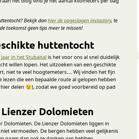
aan het blog vind je het aantal kilometers per dag
huttentocht? Bekijk dan
hier de opgeslagen instastory
, te
 de toekomst geen tips meer te missen!
eschikte huttentocht
jaar in het Stubaital
is het voor ons al snel duidelijk
cht willen lopen. Het uitzoeken van een geschikte
kort, niet te veel hoogtemeters…. Wij vinden het fijn
e lezen die een bepaalde route al gelopen hebben
hier delen 😉), zodat we goed voorbereid op pad
 Lienzer Dolomieten
er Dolomieten. De Lienzer Dolomieten liggen in
 niet vermoeden. De bergen hebben veel gelijkenis
hun naam dan ook te danken aan hebben.