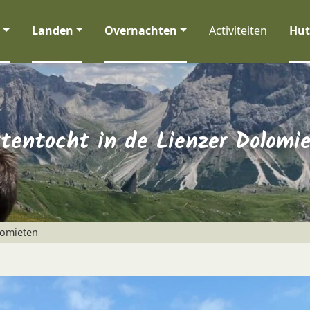
Landen
Overnachten
Activiteiten
Hut
tentocht in de Lienzer Dolomi
lomieten