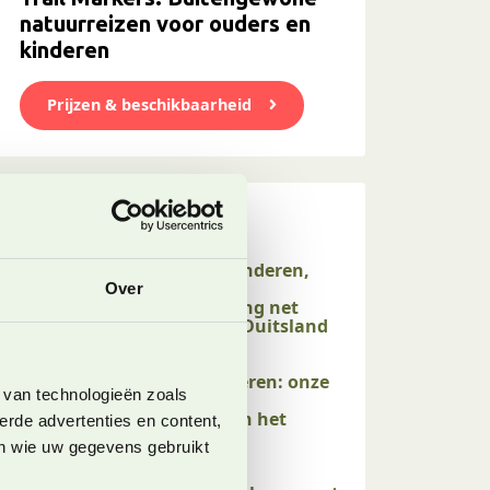
natuurreizen voor ouders en
kinderen
Prijzen & beschikbaarheid
Onze laatste blogs
Willingen met kinderen,
een perfecte
Over
gezinsbestemming net
over de grens in Duitsland
4 augustus 2026
Rauris met kinderen: onze
 van technologieën zoals
tips voor een
zomervakantie in het
erde advertenties en content,
Raurisertal
en wie uw gegevens gebruikt
26 juli 2026