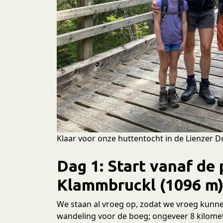
e
c
t
i
e
Klaar voor onze huttentocht in de Lienzer D
Dag 1: Start vanaf de
Klammbruckl (1096 m
We staan al vroeg op, zodat we vroeg kunn
wandeling voor de boeg; ongeveer 8 kilome