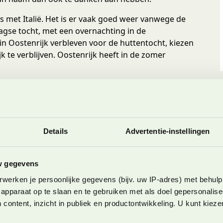
ns met Italië. Het is er vaak goed weer vanwege de
aagse tocht, met een overnachting in de
 in Oostenrijk verbleven voor de huttentocht, kiezen
k te verblijven. Oostenrijk heeft in de zomer
s het wel!
erbij komt, neemt de spanning stiekem toch wel een
t is namelijk wel wat pittiger dan vorig jaar; de
Details
Advertentie-instellingen
ers te overbruggen. “Zal het niet te ver zijn voor
pittig zijn voor ons?”
w gegevens
eze week verblijven, kunnen we de hele week de hut
werken je persoonlijke gegevens (bijv. uw IP-adres) met behulp
og! “Zal het echt niet té ver zijn?” We gaan voor de
apparaat op te slaan en te gebruiken met als doel gepersonalise
elijke VVV, waar we onze route voorleggen aan een
 content, inzicht in publiek en productontwikkeling. U kunt kiez