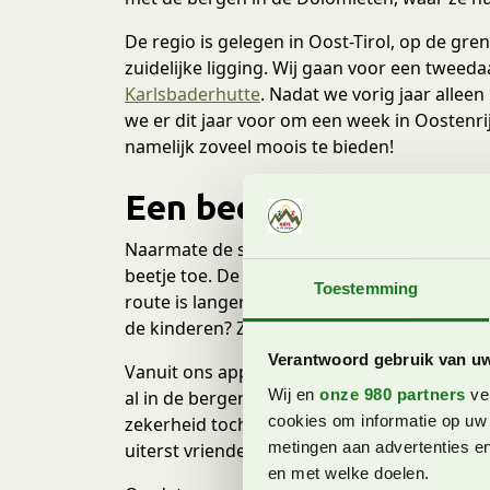
De regio is gelegen in Oost-Tirol, op de gre
zuidelijke ligging. Wij gaan voor een tweed
Karlsbaderhutte
. Nadat we vorig jaar alleen
we er dit jaar voor om een week in Oostenrij
namelijk zoveel moois te bieden!
Een beetje spannend i
Naarmate de start van de huttentocht dicht
beetje toe. De route die we hebben uitgezoch
Toestemming
route is langer en we hebben meer hoogtemet
de kinderen? Zullen de hoogtemeters niet te 
Verantwoord gebruik van u
Vanuit ons appartement in Ainet, waar we d
Wij en
onze 980 partners
ver
al in de bergen zien liggen, ver weg en zo ho
cookies om informatie op uw 
zekerheid toch nog even langs bij de plaats
metingen aan advertenties en
uiterst vriendelijke medewerkster.
en met welke doelen.