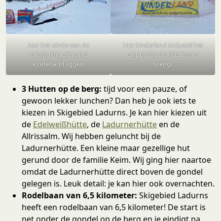
Aan het einde van de
Het kinderland inclusief het
dalafdaling zie je het
carpet dat de kids boven
kinderland liggen
brengt
3 Hutten op de berg:
tijd voor een pauze, of
gewoon lekker lunchen? Dan heb je ook iets te
kiezen in Skigebied Ladurns. Je kan hier kiezen uit
de
Edelweißhütte
, de
Ladurnerhütte
en de
Allrissalm. Wij hebben geluncht bij de
Ladurnerhütte. Een kleine maar gezellige hut
gerund door de familie Keim. Wij ging hier naartoe
omdat de Ladurnerhütte direct boven de gondel
gelegen is. Leuk detail: je kan hier ook overnachten.
Rodelbaan van 6,5 kilometer:
Skigebied Ladurns
heeft een rodelbaan van 6,5 kilometer! De start is
net onder de gondel op de berg en je eindigt na