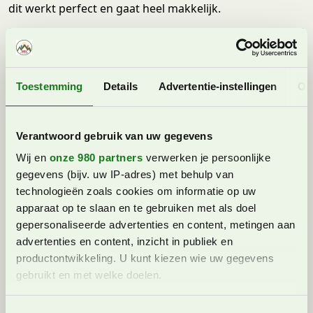
dit werkt perfect en gaat heel makkelijk.
Toestemming
Details
Advertentie-instellingen
Ov
Verantwoord gebruik van uw gegevens
Wij en
onze 980 partners
verwerken je persoonlijke
gegevens (bijv. uw IP-adres) met behulp van
technologieën zoals cookies om informatie op uw
apparaat op te slaan en te gebruiken met als doel
gepersonaliseerde advertenties en content, metingen aan
advertenties en content, inzicht in publiek en
Onze mooie ruime familiekamer.
productontwikkeling. U kunt kiezen wie uw gegevens
gebruikt en met welke doelen.
Lees meer over hoe uw persoonlijke gegevens worden