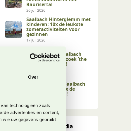
Raurisertal
26 juli 2026
Saalbach Hinterglemm met
kinderen: 10x de leukste
zomeractiviteiten voor
gezinnen
17 juli 2026
Kindvriendelijke
activiteiten in Saalbach
Hinterglemm: bezoek ’the
end of the valley’!
17 juli 2026
Over
Kindvriendelijke
wandelingen in Saalbach
Hinterglemm: 10x de
leukste op een rij!
17 juli 2026
 van technologieën zoals
erde advertenties en content,
en wie uw gegevens gebruikt
Volg ons op social media