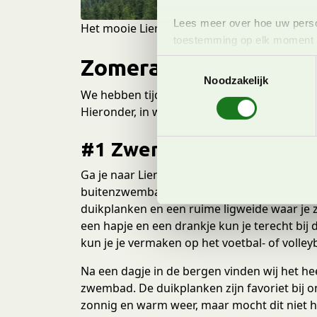
Lees meer over hoe uw perso
Het mooie Lienz in Oostenrijk! Met kinderen
toestemming op elk moment wi
Zomeractiviteiten in 
T
We gebruiken cookies om cont
Noodzakelijk
o
websiteverkeer te analyseren
We hebben tijdens onze zomervakantie in Li
e
media, adverteren en analys
Hieronder, in willekeurige volgorde, onze t
s
verstrekt of die ze hebben v
t
onze website blijft gebruiken.
#1 Zwemmen in Dolomite
e
m
Ga je naar Lienz met kinderen? Het buitenz
m
buitenzwembad met tal van faciliteiten. Zo zi
i
duikplanken en een ruime ligweide waar je z
n
een hapje en een drankje kun je terecht bi
g
kun je je vermaken op het voetbal- of volley
s
s
Na een dagje in de bergen vinden wij het he
e
zwembad. De duikplanken zijn favoriet bij on
l
zonnig en warm weer, maar mocht dit niet he