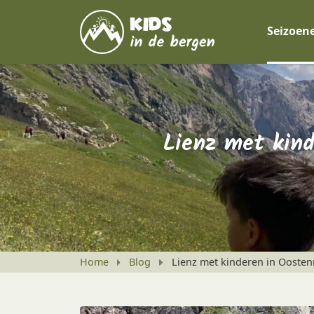
Seizoen
Lienz met kind
Home
Blog
Lienz met kinderen in Oostenr