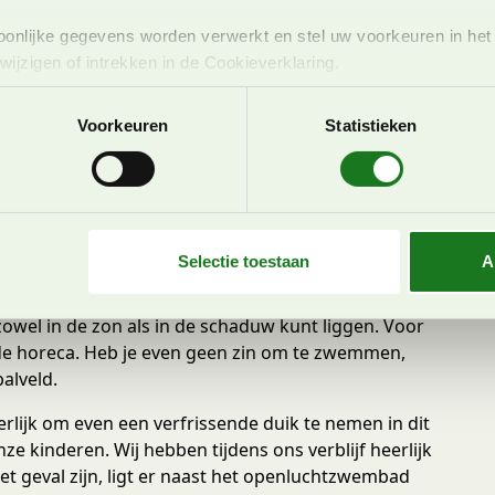
onlijke gegevens worden verwerkt en stel uw voorkeuren in he
 is dit een hele gevarieerde bestemming!
jzigen of intrekken in de Cookieverklaring.
Lienz met kinderen
ent en advertenties te personaliseren, om functies voor social
Voorkeuren
Statistieken
. Ook delen we informatie over uw gebruik van onze site met on
enz diverse leuke activiteiten ondernomen.
e. Deze partners kunnen deze gegevens combineren met andere i
ips voor een zomervakantie in Lienz met kinderen.
erzameld op basis van uw gebruik van hun services. U gaat akk
nbad Freibad Lienz
Selectie toestaan
A
wembad van Lienz is een heel ruim opgezet
jn er vier verschillende baden, een glijbaan,
owel in de zon als in de schaduw kunt liggen. Voor
j de horeca. Heb je even geen zin om te zwemmen,
balveld.
erlijk om even een verfrissende duik te nemen in dit
ze kinderen. Wij hebben tijdens ons verblijf heerlijk
t geval zijn, ligt er naast het openluchtzwembad