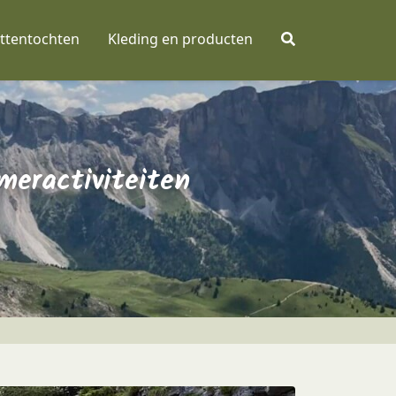
ttentochten
Kleding en producten
meractiviteiten