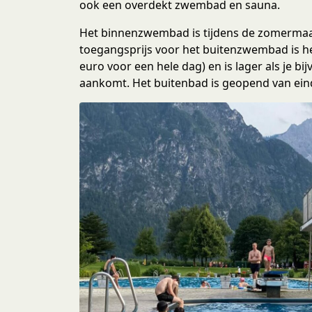
e
ook een overdekt zwembad en sauna.
c
Het binnenzwembad is tijdens de zomermaan
t
toegangsprijs voor het buitenzwembad is hee
i
euro voor een hele dag) en is lager als je bi
e
aankomt. Het buitenbad is geopend van ein