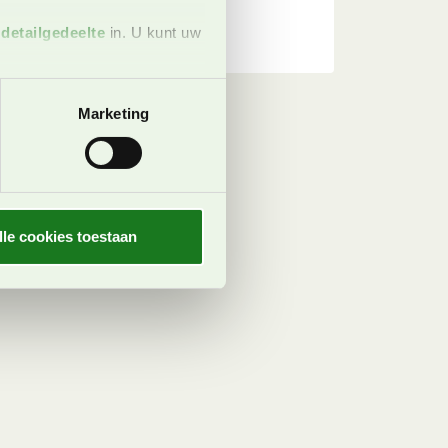
t
detailgedeelte
in. U kunt uw
 media te bieden en om ons
Marketing
ze partners voor social
nformatie die u aan ze heeft
oord met onze cookies als u
lle cookies toestaan