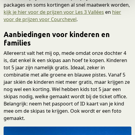
e
packages en soms kortingen al snel maatwerk worden,
kijk je hier voor de prijzen voor Les 3 Vallées
en
hier
voor de prijzen voor Courchevel
.
Aanbiedingen voor kinderen en
families
Allereerst valt het mij op, mede omdat onze dochter 4
is, dat enkel ik een skipas aan hoef te kopen. Kinderen
tot 5 jaar zijn namelijk gratis. Ideaal, zeker in
combinatie met alle groene en blauwe pistes. Vanaf 5
jaar skiën de kinderen niet meer gratis, maar krijgen ze
nog wel een korting. Wel hebben kids tot 5 jaar een
skipas nodig, welke gemaakt wordt bij de ticket office.
Belangrijk: neem het paspoort of ID kaart van je kind
mee om de skipas te krijgen. Ook wordt er een foto
gemaakt.