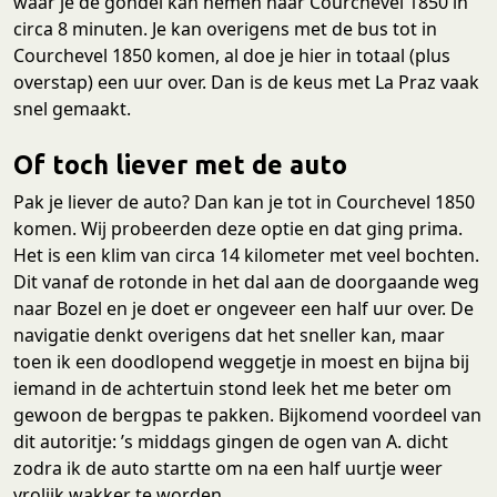
waar je de gondel kan nemen naar Courchevel 1850 in
circa 8 minuten. Je kan overigens met de bus tot in
Courchevel 1850 komen, al doe je hier in totaal (plus
overstap) een uur over. Dan is de keus met La Praz vaak
snel gemaakt.
Of toch liever met de auto
Pak je liever de auto? Dan kan je tot in Courchevel 1850
komen. Wij probeerden deze optie en dat ging prima.
Het is een klim van circa 14 kilometer met veel bochten.
Dit vanaf de rotonde in het dal aan de doorgaande weg
naar Bozel en je doet er ongeveer een half uur over. De
navigatie denkt overigens dat het sneller kan, maar
toen ik een doodlopend weggetje in moest en bijna bij
iemand in de achtertuin stond leek het me beter om
gewoon de bergpas te pakken. Bijkomend voordeel van
dit autoritje: ’s middags gingen de ogen van A. dicht
zodra ik de auto startte om na een half uurtje weer
vrolijk wakker te worden.