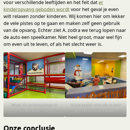
voor verschillende leeftijden en het feit dat
er
kinderopvang geboden wordt
voor het geval je even
wilt relaxen zonder kinderen. Wij komen hier om lekker
de vele pistes op te gaan en maken zelf geen gebruik
van de opvang. Echter ziet A. zodra we terug lopen naar
de auto een speelkamer. Niet heel groot, maar wel fijn
om even uit te leven, of als het slecht weer is.
Naast de parkeergarage in
Gratis spelen voor als ze even
Courchevel 1850
geen zin in skiën hebben.
Onze conclusie