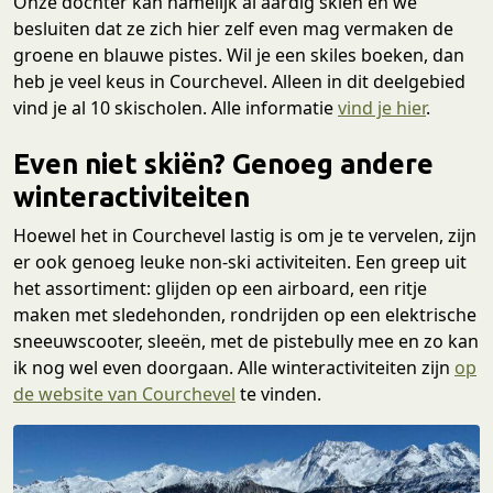
Onze dochter kan namelijk al aardig skiën en we
besluiten dat ze zich hier zelf even mag vermaken de
groene en blauwe pistes. Wil je een skiles boeken, dan
heb je veel keus in Courchevel. Alleen in dit deelgebied
vind je al 10 skischolen. Alle informatie
vind je hier
.
Even niet skiën? Genoeg andere
winteractiviteiten
Hoewel het in Courchevel lastig is om je te vervelen, zijn
er ook genoeg leuke non-ski activiteiten. Een greep uit
het assortiment: glijden op een airboard, een ritje
maken met sledehonden, rondrijden op een elektrische
sneeuwscooter, sleeën, met de pistebully mee en zo kan
ik nog wel even doorgaan. Alle winteractiviteiten zijn
op
de website van Courchevel
te vinden.