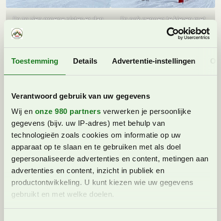
En zo zien groene pistes er dan
En ook genoeg te kiezen met
uit.
de kids.
In totaal is meer dan de helft van de skipistes in Les 3
Toestemming
Details
Advertentie-instellingen
Ov
Vallées groen of blauw. Courchevel ligt als eerder
beschreven tussen de 1.100 meter en het hoogste punt
is op zo’n 2.660 meter (Vizelle). Beperk je je tot
Verantwoord gebruik van uw gegevens
Courchevel zoals wij nu doen, dan kan je kiezen uit zo’n
Wij en
onze 980 partners
verwerken je persoonlijke
150 kilometer aan pistes waarvan 86 kilometer blauw of
gegevens (bijv. uw IP-adres) met behulp van
groen is.
technologieën zoals cookies om informatie op uw
apparaat op te slaan en te gebruiken met als doel
gepersonaliseerde advertenties en content, metingen aan
advertenties en content, inzicht in publiek en
productontwikkeling. U kunt kiezen wie uw gegevens
gebruikt en met welke doelen.
Lees meer over hoe uw persoonlijke gegevens worden