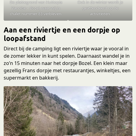
De plattegrond van Huttopia
Ook in de winter wordt je
Vanoise – Bozel, waar wij in
geattendeerd op de
chalet nummer 83 verbleven.
activiteiten.
Aan een riviertje en een dorpje op
loopafstand
Direct bij de camping ligt een riviertje waar je vooral in
de zomer lekker in kunt spelen. Daarnaast wandel je in
zo’n 15 minuten naar het dorpje Bozel. Een klein maar
gezellig Frans dorpje met restaurantjes, winkeltjes, een
supermarkt en bakkerij.