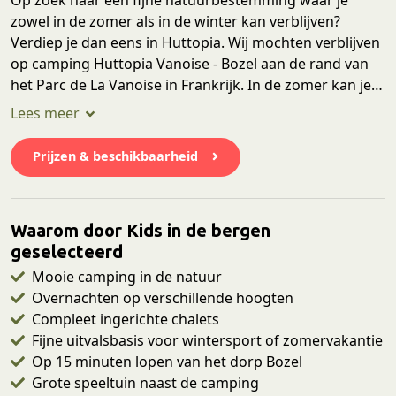
zowel in de zomer als in de winter kan verblijven?
Verdiep je dan eens in Huttopia. Wij mochten verblijven
op camping Huttopia Vanoise - Bozel aan de rand van
het Parc de La Vanoise in Frankrijk. In de zomer kan je
kiezen uit verschillende typen staanplaatsen op diverse
hoogten, ingerichte glamping tenten en complete
chalets. In de winter zijn de chalets ook te huur. Hier
Prijzen & beschikbaarheid
beleef je een zomer- of wintervakantie midden in de
prachtige natuur. In de winter pak je de bus naar
Courchevel, wat onderdeel uitmaakt van het enorme
Waarom door Kids in de bergen
skigebied Les 3 Vallées. In de zomer kan je onder
geselecteerd
andere schitterend wandelen in het Vanoise Nationaal
Park. Tevens geniet je in de zomer van het verwarmde
Mooie camping in de natuur
zwembad, gezellige terras, ijsjes en zelfgemaakte
Overnachten op verschillende hoogten
pizza's. In de zomer bestel je dagelijks thee, koffie, jus
Compleet ingerichte chalets
d’orange, en vers brood van de dorpsbakker.
Fijne uitvalsbasis voor wintersport of zomervakantie
Op 15 minuten lopen van het dorp Bozel
Grote speeltuin naast de camping