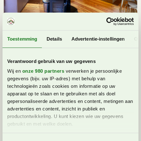
Complete keuken
Zithoek en bank
Toestemming
Details
Advertentie-instellingen
Ov
Verantwoord gebruik van uw gegevens
Wij en
onze 980 partners
verwerken je persoonlijke
gegevens (bijv. uw IP-adres) met behulp van
technologieën zoals cookies om informatie op uw
apparaat op te slaan en te gebruiken met als doel
gepersonaliseerde advertenties en content, metingen aan
advertenties en content, inzicht in publiek en
productontwikkeling. U kunt kiezen wie uw gegevens
gebruikt en met welke doelen.
Lees meer over hoe uw persoonlijke gegevens worden