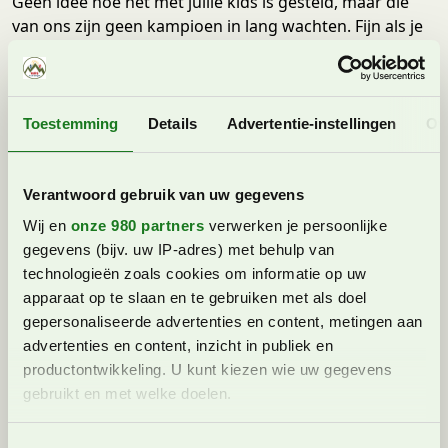
Geen idee hoe het met jullie kids is gesteld, maar die
van ons zijn geen kampioen in lang wachten. Fijn als je
dus niet in de rij hoeft te staan.
Verblijf je in een (kinder)hotel, dan kan je vaak ook al de
skipassen in het hotel kopen. Vergeet niet de skipassen
Toestemming
Details
Advertentie-instellingen
Ov
naderhand weer in te leveren, op de meeste skipassen
zit een borg die je terugkrijgt als je je skipas weer
inlevert. Daarnaast zijn er vaak ook speciale
Verantwoord gebruik van uw gegevens
familieskipassen, die soms ook wat voordeliger zijn.
In
Wij en
onze 980 partners
verwerken je persoonlijke
het overzicht van kindvriendelijke skiregio’s in
gegevens (bijv. uw IP-adres) met behulp van
Oostenrijk, hebben we de skipasprijzen erbij vermeld.
technologieën zoals cookies om informatie op uw
Tip: Maak ook een foto van de skipassen en sla deze op
apparaat op te slaan en te gebruiken met als doel
in je telefoon. Mocht je je skipas kwijtraken, dan kan je
gepersonaliseerde advertenties en content, metingen aan
hiermee naar de kassa en hopelijk een nieuwe
advertenties en content, inzicht in publiek en
ontvangen.
productontwikkeling. U kunt kiezen wie uw gegevens
gebruikt en met welke doelen.
6: Regel je skilessen van tevoren
Lees meer over hoe uw persoonlijke gegevens worden