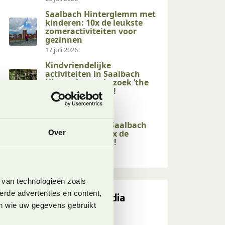
Saalbach Hinterglemm met
kinderen: 10x de leukste
zomeractiviteiten voor
gezinnen
17 juli 2026
Kindvriendelijke
activiteiten in Saalbach
Hinterglemm: bezoek ’the
end of the valley’!
17 juli 2026
Kindvriendelijke
wandelingen in Saalbach
Hinterglemm: 10x de
Over
leukste op een rij!
17 juli 2026
 van technologieën zoals
erde advertenties en content,
Volg ons op social media
en wie uw gegevens gebruikt