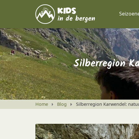
Seizoen
Silberregion K
Home
Blog
Silberregion Karwendel: natuur