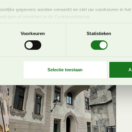
onlijke gegevens worden verwerkt en stel uw voorkeuren in he
jzigen of intrekken in de Cookieverklaring.
ent en advertenties te personaliseren, om functies voor social
Voorkeuren
Statistieken
. Ook delen we informatie over uw gebruik van onze site met on
e. Deze partners kunnen deze gegevens combineren met andere i
erzameld op basis van uw gebruik van hun services. U gaat akk
Selectie toestaan
A