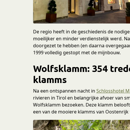
e
c
t
i
e
De regio heeft in de geschiedenis de nodi
moeilijker en minder verdienstelijk werd. Na
doorgezet te hebben (en daarna overgegaan 
1999 volledig gestopt met de mijnbouw.
Wolfsklamm: 354 tred
klamms
Na een ontspannen nacht in
Schlosshotel M
rivieren in Tirol en belangrijke afvoer van sm
Wolfsklamm bezoeken. Deze klamm belooft e
een van de mooiere klamms van Oostenrijk t