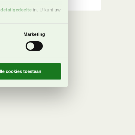
t
detailgedeelte
in. U kunt uw
 media te bieden en om ons
Marketing
ze partners voor social
nformatie die u aan ze heeft
oord met onze cookies als u
lle cookies toestaan