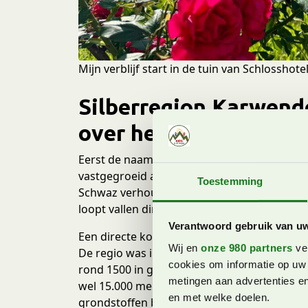
Mijn verblijf start in de tuin van Schlosshote
Silberregion Karwende
over het verleden
Eerst de naam van de regio maar eens duiden.
vastgegroeid aan de grotere plaats Schwaz.
Toestemming
Schwaz verhoudingsgewijs eigenlijk een beh
loopt vallen direct de imposante beschild
Verantwoord gebruik van u
Een directe koppeling valt te maken met he
Wij en
onze 980 partners
ver
De regio was in het bezit van een grote hoe
cookies om informatie op uw 
rond 1500 in grote getale gedolven, waard
metingen aan advertenties en
wel 15.000 mensen zich bezig hielden met 
en met welke doelen.
grondstoffen bezorgden de regio de nodige