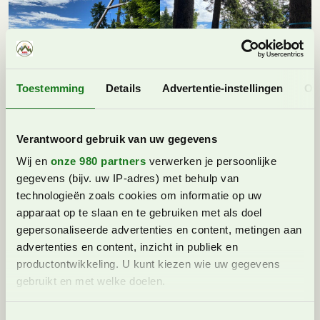
Toestemming
Details
Advertentie-instellingen
Ov
We lopen een stukje verder en komen bij een geweldig
uitzichtpunt, waar we tot ver over het meer kunnen
Verantwoord gebruik van uw gegevens
uitkijken. Ook hebben we uitzicht op de naastgelegen
vallei (zie nr. 1 in dit overzicht) waar nog veel
Wij en
onze 980 partners
verwerken je persoonlijke
authentieke dorpjes te vinden zijn en fijne plekjes aan
gegevens (bijv. uw IP-adres) met behulp van
de rivier voor verfrissing. Leuk om te weten is dat je bij
technologieën zoals cookies om informatie op uw
dit uitzichtpunt zowel zicht hebt op het laagste punt
apparaat op te slaan en te gebruiken met als doel
van Zwitserland, Lago Maggiore, als ook op het
gepersonaliseerde advertenties en content, metingen aan
hoogste punt, de besneeuwde bergen met de
advertenties en content, inzicht in publiek en
Dufourspitze van wel 4634 meter hoog.
productontwikkeling. U kunt kiezen wie uw gegevens
gebruikt en met welke doelen.
Lees meer over hoe uw persoonlijke gegevens worden