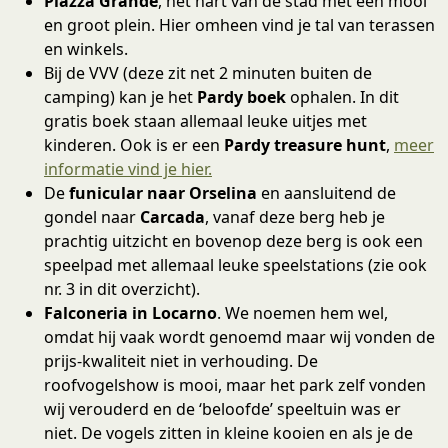
Piazza Grande
, het hart van de stad met een mooi
en groot plein. Hier omheen vind je tal van terassen
en winkels.
Bij de VVV (deze zit net 2 minuten buiten de
camping) kan je het
Pardy boek
ophalen. In dit
gratis boek staan allemaal leuke uitjes met
kinderen. Ook is er een
Pardy treasure hunt
,
meer
informatie vind je hier.
De
funicular naar Orselina
en aansluitend de
gondel naar
Carcada
, vanaf deze berg heb je
prachtig uitzicht en bovenop deze berg is ook een
speelpad met allemaal leuke speelstations (zie ook
nr. 3 in dit overzicht).
Falconeria in Locarno
. We noemen hem wel,
omdat hij vaak wordt genoemd maar wij vonden de
prijs-kwaliteit niet in verhouding. De
roofvogelshow is mooi, maar het park zelf vonden
wij verouderd en de ‘beloofde’ speeltuin was er
niet. De vogels zitten in kleine kooien en als je de