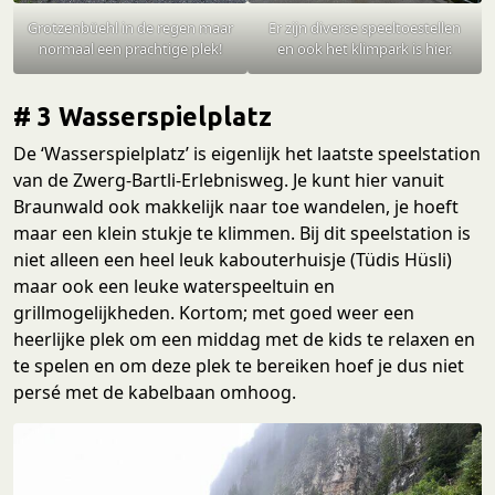
Grotzenbüehl in de regen maar
Er zijn diverse speeltoestellen
normaal een prachtige plek!
en ook het klimpark is hier.
# 3 Wasserspielplatz
De ‘Wasserspielplatz’ is eigenlijk het laatste speelstation
van de Zwerg-Bartli-Erlebnisweg. Je kunt hier vanuit
Braunwald ook makkelijk naar toe wandelen, je hoeft
maar een klein stukje te klimmen. Bij dit speelstation is
niet alleen een heel leuk kabouterhuisje (Tüdis Hüsli)
maar ook een leuke waterspeeltuin en
grillmogelijkheden. Kortom; met goed weer een
heerlijke plek om een middag met de kids te relaxen en
te spelen en om deze plek te bereiken hoef je dus niet
persé met de kabelbaan omhoog.