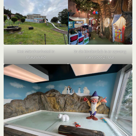
Het Märchenhotel in
In de kinderclub is er opvang
Braunwald
van 9 tot 21 uur.