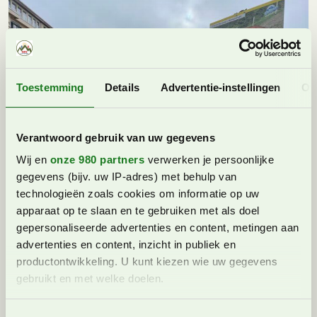
Toestemming
Details
Advertentie-instellingen
Ov
Verantwoord gebruik van uw gegevens
Wij en
onze 980 partners
verwerken je persoonlijke
gegevens (bijv. uw IP-adres) met behulp van
technologieën zoals cookies om informatie op uw
apparaat op te slaan en te gebruiken met als doel
Tierli Parcours in Braunwald
gepersonaliseerde advertenties en content, metingen aan
advertenties en content, inzicht in publiek en
productontwikkeling. U kunt kiezen wie uw gegevens
gebruikt en met welke doelen.
Lees meer over hoe uw persoonlijke gegevens worden