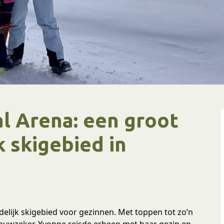
al Arena: een groot
k skigebied in
ndelijk skigebied voor gezinnen. Met toppen tot zo’n
eeuwzeker. Yvonne reisde erheen met haar gezin en