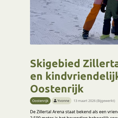
Skigebied Zillert
en kindvriendelij
Oostenrijk
Oostenrijk
Yvonne
13 maart 2026 (Bijgewerkt)
De Zillertal Arena staat bekend als een vrie
2.500 meter is het bovendien behoorlijk sn