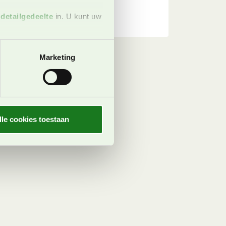
t
detailgedeelte
in. U kunt uw
 media te bieden en om ons
Marketing
ze partners voor social
nformatie die u aan ze heeft
oord met onze cookies als u
lle cookies toestaan