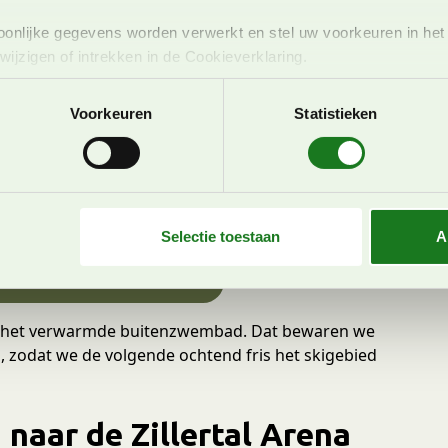
onlijke gegevens worden verwerkt en stel uw voorkeuren in he
jzigen of intrekken in de Cookieverklaring.
 skpiste!
ent en advertenties te personaliseren, om functies voor social
Voorkeuren
Statistieken
. Ook delen we informatie over uw gebruik van onze site met on
iller
e. Deze partners kunnen deze gegevens combineren met andere i
erzameld op basis van uw gebruik van hun services. U gaat akk
er
, een klein dorp met zo’n 1.800 inwoners. Ons
r je overigens weinig van merkt). Zodra we
r buiten. ”Kijk mam, het zwembad!”
Selectie toestaan
A
Zillertal: het TUI aanbod
op het verwarmde buitenzwembad. Dat bewaren we
in, zodat we de volgende ochtend fris het skigebied
naar de Zillertal Arena