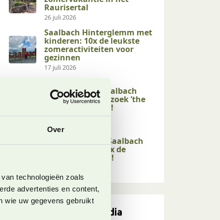
Raurisertal
26 juli 2026
Saalbach Hinterglemm met
kinderen: 10x de leukste
zomeractiviteiten voor
gezinnen
17 juli 2026
Kindvriendelijke
activiteiten in Saalbach
Hinterglemm: bezoek ’the
end of the valley’!
17 juli 2026
Over
Kindvriendelijke
wandelingen in Saalbach
Hinterglemm: 10x de
leukste op een rij!
17 juli 2026
 van technologieën zoals
erde advertenties en content,
en wie uw gegevens gebruikt
Volg ons op social media