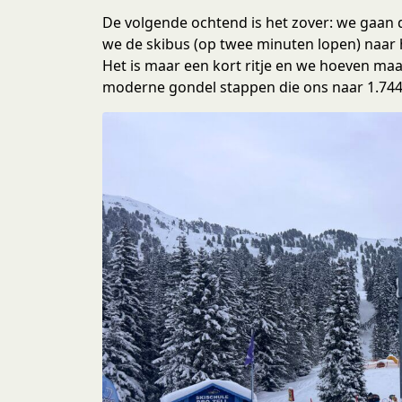
e
De volgende ochtend is het zover: we gaan 
c
we de skibus (op twee minuten lopen) naar h
t
Het is maar een kort ritje en we hoeven ma
i
moderne gondel stappen die ons naar 1.744
e