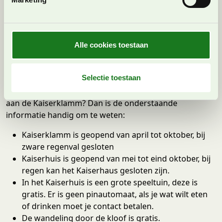
partners voor social media, adverteren en analyse. Deze
n
passeert. De Kundler klamm ligt als het ware aan de
partners kunnen deze gegevens combineren met andere
g
andere kant van de weg en ligt tussen Worgl en
informatie die u aan ze heeft verstrekt of die ze hebben
s
Kramsach in.
verzameld op basis van uw gebruik van hun services. U
s
Alle cookies toestaan
gaat akkoord met onze cookies als u onze website blijft
e
Kaiserklamm: praktische
gebruiken.
l
informatie
e
Selectie toestaan
c
Enthousiast geworden en overweeg je ook een bezoek
t
aan de Kaiserklamm? Dan is de onderstaande
i
informatie handig om te weten:
e
Kaiserklamm is geopend van april tot oktober, bij
zware regenval gesloten
Kaiserhuis is geopend van mei tot eind oktober, bij
regen kan het Kaiserhaus gesloten zijn.
In het Kaiserhuis is een grote speeltuin, deze is
gratis. Er is geen pinautomaat, als je wat wilt eten
of drinken moet je contact betalen.
De wandeling door de kloof is gratis.