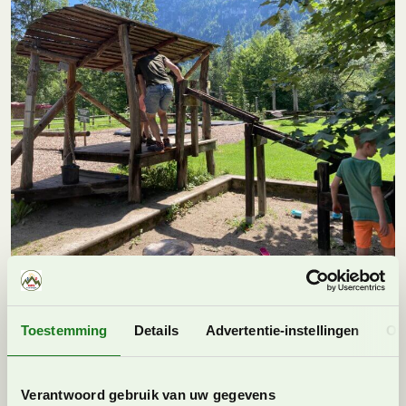
Terwijl de ouders op het terras genieten van wat
lekkers kunnen de kinderen heerlijk spelen in de grote
speeltuin
Toestemming
Details
Advertentie-instellingen
Ov
Verantwoord gebruik van uw gegevens