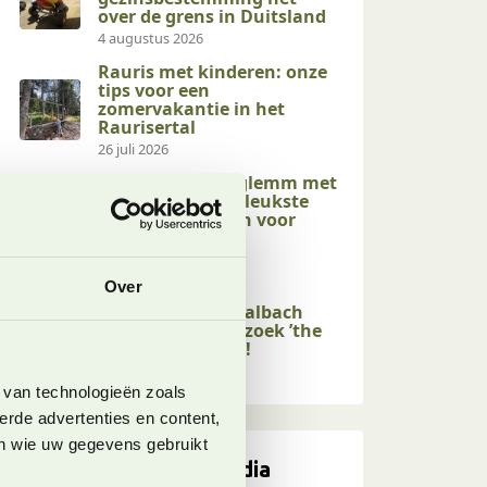
over de grens in Duitsland
4 augustus 2026
Rauris met kinderen: onze
tips voor een
zomervakantie in het
Raurisertal
26 juli 2026
Saalbach Hinterglemm met
kinderen: 10x de leukste
zomeractiviteiten voor
gezinnen
17 juli 2026
Over
Kindvriendelijke
activiteiten in Saalbach
Hinterglemm: bezoek ’the
end of the valley’!
17 juli 2026
 van technologieën zoals
erde advertenties en content,
en wie uw gegevens gebruikt
Volg ons op social media