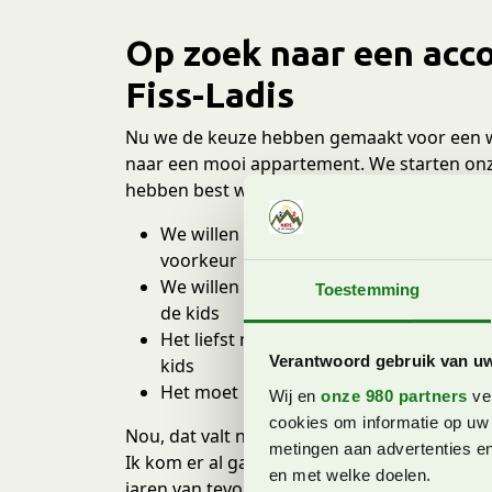
Op zoek naar een acc
Fiss-Ladis
Nu we de keuze hebben gemaakt voor een wi
naar een mooi appartement. We starten onze
hebben best wat wensen:
We willen graag met een ander gezin, d
voorkeur
We willen ook graag een appartement m
Toestemming
de kids
Het liefst met een zwembad en iets van e
Verantwoord gebruik van u
kids
Het moet liggen in het skigebied van Ser
Wij en
onze 980 partners
ver
cookies om informatie op uw 
Nou, dat valt niet mee. Hoewel ik bijna een 
metingen aan advertenties en
Ik kom er al gauw achter dat vooral de dorpen
en met welke doelen.
jaren van tevoren volgeboekt zijn. Wat wel be