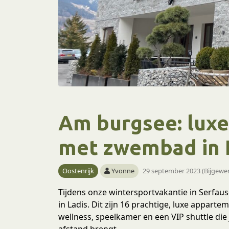
Am burgsee: lux
met zwembad in L
Oostenrijk
Yvonne
29 september 2023 (Bijgewer
Tijdens onze wintersportvakantie in Serfaus-
in Ladis. Dit zijn 16 prachtige, luxe appa
wellness, speelkamer en een VIP shuttle die
afstand brengt.