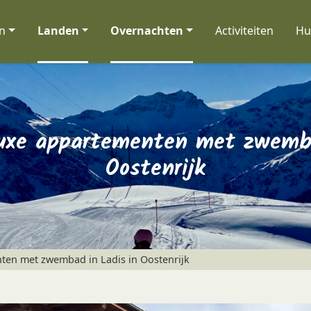
n
Landen
Overnachten
Activiteiten
Hu
luxe appartementen met zwemba
Oostenrijk
ten met zwembad in Ladis in Oostenrijk