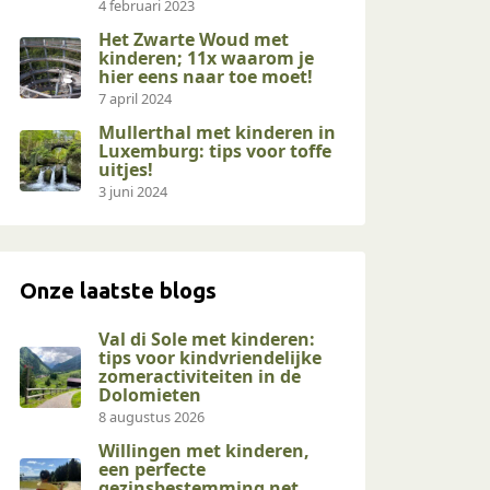
4 februari 2023
Het Zwarte Woud met
kinderen; 11x waarom je
hier eens naar toe moet!
7 april 2024
Mullerthal met kinderen in
Luxemburg: tips voor toffe
uitjes!
3 juni 2024
Onze laatste blogs
Val di Sole met kinderen:
tips voor kindvriendelijke
zomeractiviteiten in de
Dolomieten
8 augustus 2026
Willingen met kinderen,
een perfecte
gezinsbestemming net