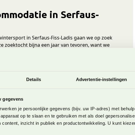
ommodatie in Serfaus-
ntersport in Serfaus-Fiss-Ladis gaan we op zoek
 zoektocht bijna een jaar van tevoren, want we
us 2 appartementen in hetzelfde complex heeft de
et 2 aparte slaapkamers, één voor ons en één voor
Details
Advertentie-instellingen
en wellness en idealiter speelfaciliteiten voor de
w gegevens
faus-Fiss-Ladis, bij voorkeur Serfaus of Fiss
werken je persoonlijke gegevens (bijv. uw IP-adres) met behulp
apparaat op te slaan en te gebruiken met als doel gepersonalise
jaar van tevoren op zoek ga, is het aanbod beperkt.
 content, inzicht in publiek en productontwikkeling. U kunt kiez
 Serfaus en Fiss erg populair zijn en eigenlijk al
schikbaar is, is of heel klein of echt onbetaalbaar