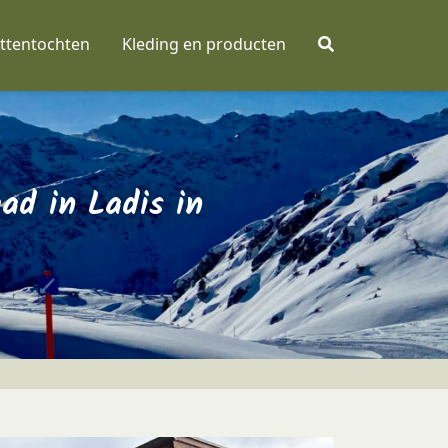
ttentochten
Kleding en producten
d in Ladis in