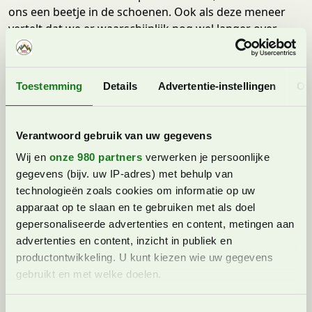
ons een beetje in de schoenen. Ook als deze meneer
vertelt dat we er waarschijnlijk nog wel langer over
gaan doen vanwege de vele sneeuwvelden. Terwijl ik al
mijn positieve energie opzoek, zijn de kinderen
enthousiast: “Mam, gaan we eindelijk door de sneeuw
Toestemming
Details
Advertentie-instellingen
Ov
lopen?” Ieder jaar is dat een wens van ons, en het lijkt
erop dat die vandaag in vervulling gaat!
Verantwoord gebruik van uw gegevens
Via ijs en sneeuwvelden naar de
Wij en
onze 980 partners
verwerken je persoonlijke
Stettiner Hütte
gegevens (bijv. uw IP-adres) met behulp van
technologieën zoals cookies om informatie op uw
Het eerste stuk is gelukkig een vlak landschap vol
apparaat op te slaan en te gebruiken met als doel
rotsen en ijs. Het is even wennen, maar de kinderen
gepersonaliseerde advertenties en content, metingen aan
vinden het zeer interessant en zijn goed te spreken.
advertenties en content, inzicht in publiek en
Onze hond is ook niet te houden en springt vrolijk door
productontwikkeling. U kunt kiezen wie uw gegevens
de sneeuw heen.
gebruikt en met welke doelen.
In de verte, hoog boven op de rotsen, zien we eindelijk
de hut! Wow, wat is dat nog een eindje lopen, zeg! En
Lees meer over hoe uw persoonlijke gegevens worden