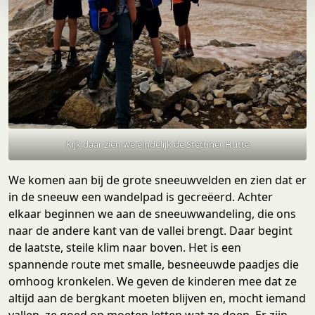
e
Kijk daar zien we eindelijk de Stettiner Hutte
We komen aan bij de grote sneeuwvelden en zien dat er
in de sneeuw een wandelpad is gecreëerd. Achter
elkaar beginnen we aan de sneeuwwandeling, die ons
naar de andere kant van de vallei brengt. Daar begint
de laatste, steile klim naar boven. Het is een
spannende route met smalle, besneeuwde paadjes die
omhoog kronkelen. We geven de kinderen mee dat ze
altijd aan de bergkant moeten blijven en, mocht iemand
vallen, ze goed op moeten letten wat ze doen. Er zijn