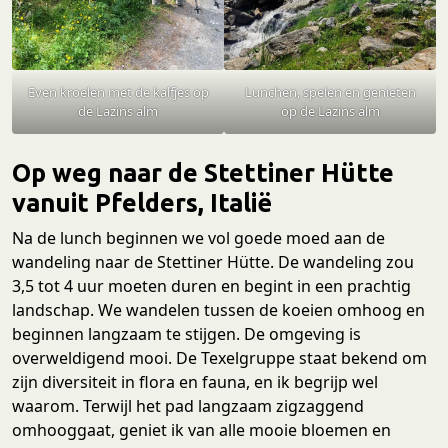
Even kroelen met de kalfjes op
Lunchen, spelen en genieten
de Lazins alm
op de Lazins alm
Op weg naar de Stettiner Hütte
vanuit Pfelders, Italië
Na de lunch beginnen we vol goede moed aan de
wandeling naar de Stettiner Hütte. De wandeling zou
3,5 tot 4 uur moeten duren en begint in een prachtig
landschap. We wandelen tussen de koeien omhoog en
beginnen langzaam te stijgen. De omgeving is
overweldigend mooi. De Texelgruppe staat bekend om
zijn diversiteit in flora en fauna, en ik begrijp wel
waarom. Terwijl het pad langzaam zigzaggend
omhooggaat, geniet ik van alle mooie bloemen en