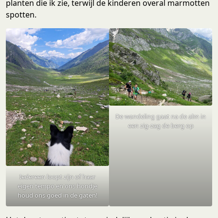
planten die ik zie, terwijl de kinderen overal marmotten
spotten.
De wandeling gaat na de alm in
een zig-zag de berg op
Iedereen loopt zijn of haar
eigen tempo en ons hondje
houd ons goed in de gaten!