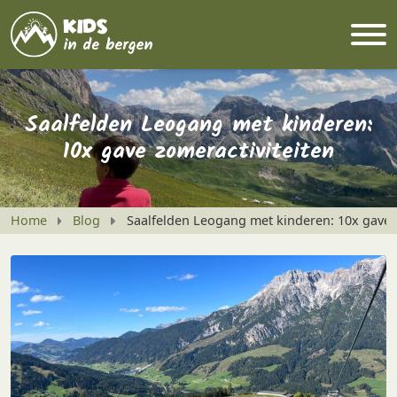
Saalfelden Leogang met kinderen:
10x gave zomeractiviteiten
Home
Blog
Saalfelden Leogang met kinderen: 10x gave 