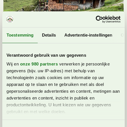
Toestemming
Details
Advertentie-instellingen
Ov
Verantwoord gebruik van uw gegevens
De Lettlkaserhütte
Wij en
onze 980 partners
verwerken je persoonlijke
gegevens (bijv. uw IP-adres) met behulp van
technologieën zoals cookies om informatie op uw
apparaat op te slaan en te gebruiken met als doel
gepersonaliseerde advertenties en content, metingen aan
advertenties en content, inzicht in publiek en
productontwikkeling. U kunt kiezen wie uw gegevens
gebruikt en met welke doelen.
Lees meer over hoe uw persoonlijke gegevens worden