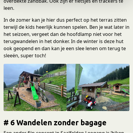
overdekte zandbak. Ook zijn er fietsjes en trackers te
e
leen.
In de zomer kan je hier dus perfect op het terras zitten
terwijl de kids heerlijk kunnen spelen. Ben je wat later in
het seizoen, vergeet dan de hoofdlamp niet voor het
terugwandelen in het donker. In de winter is deze hut
ook geopend en dan kan je een slee lenen om terug te
sleeën, super toch!
# 6 Wandelen zonder bagage
Een ander fijn concept in Saalfelden Leogang is ‘hiken