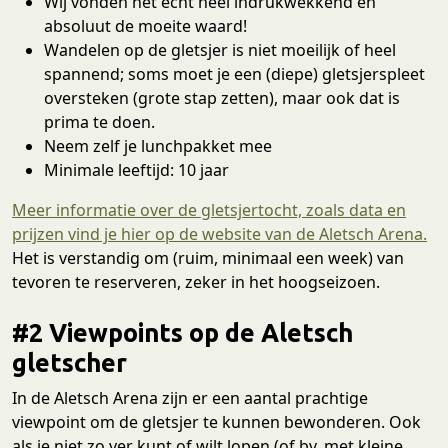
Wij vonden het echt heel indrukwekkend en
absoluut de moeite waard!
Wandelen op de gletsjer is niet moeilijk of heel
spannend; soms moet je een (diepe) gletsjerspleet
oversteken (grote stap zetten), maar ook dat is
prima te doen.
Neem zelf je lunchpakket mee
Minimale leeftijd: 10 jaar
Meer informatie over de gletsjertocht, zoals data en
prijzen vind je hier op de website van de Aletsch Arena.
Het is verstandig om (ruim, minimaal een week) van
tevoren te reserveren, zeker in het hoogseizoen.
#2 Viewpoints op de Aletsch
gletscher
In de Aletsch Arena zijn er een aantal prachtige
viewpoint om de gletsjer te kunnen bewonderen. Ook
als je niet zo ver kunt of wilt lopen (of bv. met kleine