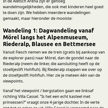
In de Aletsch Arena zijn er genoeg
wandelmogelijkheden, die ook met kinderen heel goed
te doen zijn. We hebben meerdere wandelingen
gemaakt, maar hieronder de mooiste:
Wandeling 1: Dagwandeling vanaf
Mörel langs het Alpenmuseum,
Riederalp, Blausee en Bettmersee
Vanuit Fiesch nemen we de trein (gratis bij aankoop van
de explorer pass) naar Mörel, dan de gondel naar de
Riederalp (neem de linker, die aansluiting heeft op de
stoeltjeslift Hohfluh). Bij Riederalp stappen we over op
de stoeltjeslift Hohfluh. Hier zie je meteen één van de
viewpoints.
Vanaf het viewpoint / bergstation gaan we linksaf
richting Villa Cassel. ”Is het een echt kasteel met
prinsessen?” vraagt onze 4-jarige dochter. In de verte
ziet het er zeker zo uit. Villa Cassel is vernoemd naar de