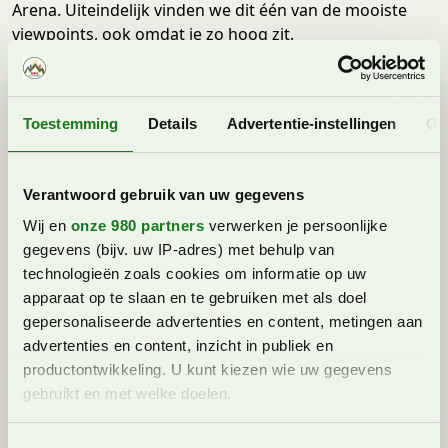
Arena. Uiteindelijk vinden we dit één van de mooiste
viewpoints, ook omdat je zo hoog zit.
Vanaf het viewpoint kan je nog verder omhoog lopen
naar het kruis, een wandeling van zo’n 20 minuten. Dit
hebben wij niet gedaan, maar we zagen een ander
Toestemming
Details
Advertentie-instellingen
Ov
Nederlands gezin die dit wel had gedaan en het de
moeite waard vond.
Verantwoord gebruik van uw gegevens
Wij en
onze 980 partners
verwerken je persoonlijke
gegevens (bijv. uw IP-adres) met behulp van
technologieën zoals cookies om informatie op uw
apparaat op te slaan en te gebruiken met als doel
gepersonaliseerde advertenties en content, metingen aan
advertenties en content, inzicht in publiek en
productontwikkeling. U kunt kiezen wie uw gegevens
gebruikt en met welke doelen.
Lees meer over hoe uw persoonlijke gegevens worden