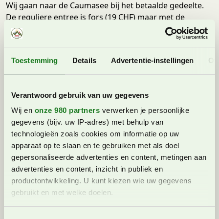
Wij gaan naar de Caumasee bij het betaalde gedeelte.
De reguliere entree is fors (19 CHF) maar met de
gästekarte krijg je flink korting en betaal je nog maar 8
CHF per volwassene en zijn kinderen tot 17 jaar zelfs
gratis. Bij de Caumasee zijn verschillende activiteiten te
Toestemming
Details
Advertentie-instellingen
Ov
doen, een overzicht:
Bootverhuur
Verantwoord gebruik van uw gegevens
”Ja, we gaan een bootje huren!” roept D. enthousiast. Bij
Wij en
onze 980 partners
verwerken je persoonlijke
de Caumasee kan je roeiboten, waterfietsen en SUPS
gegevens (bijv. uw IP-adres) met behulp van
huren. Bij de kassa van de Caumasee gaan we linksaf en
technologieën zoals cookies om informatie op uw
net voorbij het restaurant zien we de steiger en de
apparaat op te slaan en te gebruiken met als doel
bootjes al liggen. We besluiten een waterfiets te huren
gepersonaliseerde advertenties en content, metingen aan
voor een uurtje voor 15 CHF.
advertenties en content, inzicht in publiek en
Met een waterfiets de Caumasee verkennen is erg leuk.
productontwikkeling. U kunt kiezen wie uw gegevens
De kinderen genieten enorm en zijn druk met vissen
gebruikt en met welke doelen.
‘spotten’ in het hele heldere water. Bij de bootverhuur
zien we er wel honderden. In het midden van de
Lees meer over hoe uw persoonlijke gegevens worden