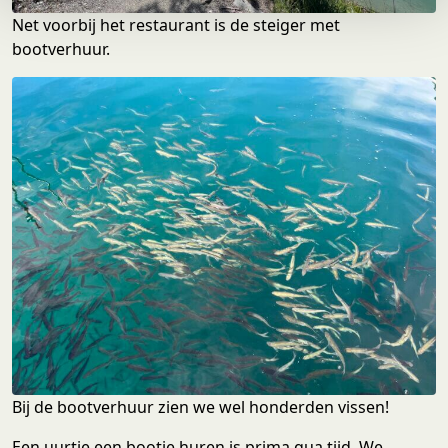
e
Net voorbij het restaurant is de steiger met
bootverhuur.
Bij de bootverhuur zien we wel honderden vissen!
Een uurtje een bootje huren is prima qua tijd. We