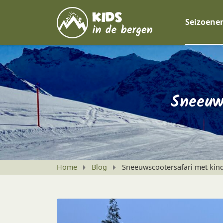
Seizoene
Sneeuw
Home
Blog
Sneeuwscootersafari met kin