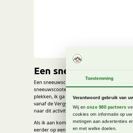
Een sneeuwscootersaf
Toestemming
Een sneeuwscootersafari is het makkelijkst
sneeuwscootersafari wat lastiger door de 
plekken, ik ga op sneeuwscootersafari in St
Verantwoord gebruik van u
vanaf de Vergy Express stoeltjeslift bij het
Wij en
onze 980 partners
ver
naar dit activiteitencentrum.
cookies om informatie op uw 
metingen aan advertenties en
Als ik aan kom lopen zie ik de sneeuwscoote
en met welke doelen.
eerder op een sneeuwscooter gezeten, laat 