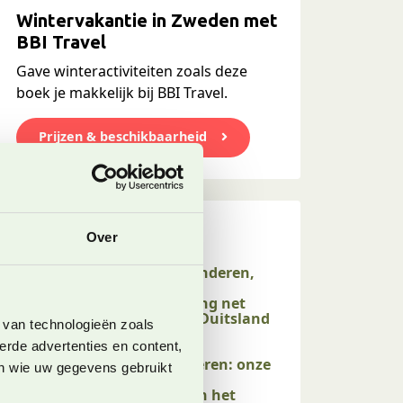
Wintervakantie in Zweden met
BBI Travel
Gave winteractiviteiten zoals deze
boek je makkelijk bij BBI Travel.
Prijzen & beschikbaarheid
Onze laatste blogs
Over
Willingen met kinderen,
een perfecte
gezinsbestemming net
over de grens in Duitsland
 van technologieën zoals
4 augustus 2026
erde advertenties en content,
Rauris met kinderen: onze
en wie uw gegevens gebruikt
tips voor een
zomervakantie in het