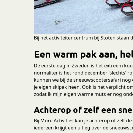
e
c
t
i
e
Bij het activiteitencentrum bij Stöten staan 
Een warm pak aan, hel
De eerste dag in Zweden is het extreem koud, 
normaliter is het rond december ‘slechts’ ro
kunnen we bij de sneeuwscootersafari nog d
je eigen skipak heen. Ook is het verplicht 
zodat ik mijn eigen warme muts er nog ond
Achterop of zelf een sn
Bij More Activities kan je achterop of zelf 
iedereen krijgt een uitleg over de sneeuwsco