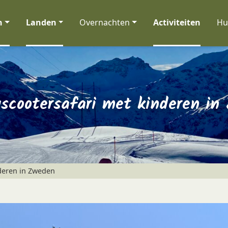
n
Landen
Overnachten
Activiteiten
Hu
scootersafari met kinderen in
deren in Zweden