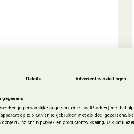
ari in Stöten in Zweden
Details
Advertentie-instellingen
e om in Zweden te doen. In Noorwegen is een
strengere wetgeving. In Zweden kan dit op meerdere
öten met More Activities. Op slechts 150 meter
w gegevens
 kinderland van het skigebied van Stöten wandel je zo
werken je persoonlijke gegevens (bijv. uw IP-adres) met behulp
apparaat op te slaan en te gebruiken met als doel gepersonalise
 content, inzicht in publiek en productontwikkeling. U kunt kiez
rs al staan. Ik ben heel benieuwd, want ik heb nooit
staan zelf bestuurd.