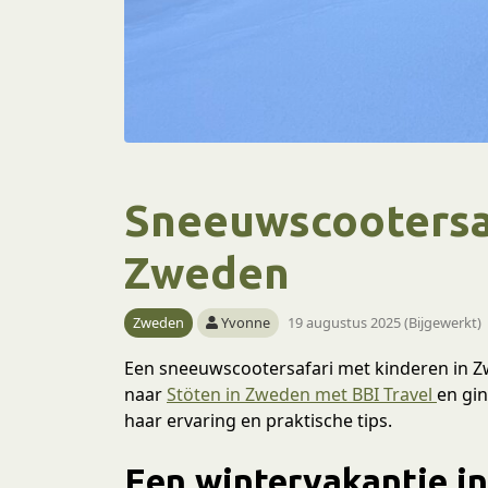
Sneeuwscootersaf
Zweden
Zweden
Yvonne
19 augustus 2025 (Bijgewerkt)
Een sneeuwscootersafari met kinderen in Zw
naar
Stöten in Zweden met BBI Travel
en gin
haar ervaring en praktische tips.
Een wintervakantie i