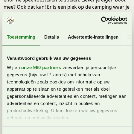
mee? Ook dat kan! Er is een plek op de camping waar je
je boot te water kan laten en de camping beschikt ook
over een kleine jachthaven.
Blog Campofelice Camping Village
Toestemming
Details
Advertentie-instellingen
Ov
Staanplaatsen en
Verantwoord gebruik van uw gegevens
huuraccommodaties
Wij en
onze 980 partners
verwerken je persoonlijke
gegevens (bijv. uw IP-adres) met behulp van
Zoals je bij een 5-sterrencamping mag verwacht kan je
technologieën zoals cookies om informatie op uw
ook bij Campofelice Camping Village kiezen uit diverse
apparaat op te slaan en te gebruiken met als doel
staanplaatsen en huuraccommodaties. Bij de
gepersonaliseerde advertenties en content, metingen aan
staanplaatsen kan je kiezen uit 8 soorten, variërend in
advertenties en content, inzicht in publiek en
de grootte van 52-72 m2 (de Small staanplaats) tot aan
productontwikkeling. U kunt kiezen wie uw gegevens
de 114 m2 grote Standaard staanplaatsen. Ook zijn er
gebruikt en met welke doelen.
extra lange staanplaatsen (de Comfort XXL staanplaats)
waar je een camper met een lengte tot 12 meter op
Lees meer over hoe uw persoonlijke gegevens worden