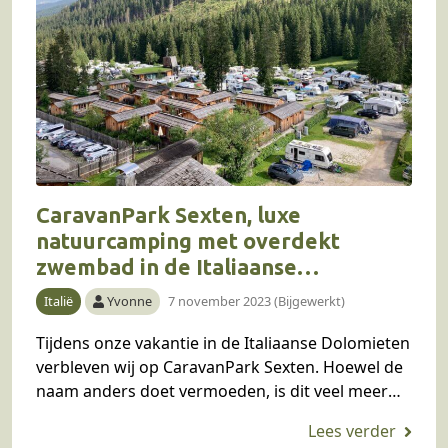
CaravanPark Sexten, luxe
natuurcamping met overdekt
zwembad in de Italiaanse
Dolomieten
Italië
Yvonne
7 november 2023 (Bijgewerkt)
Tijdens onze vakantie in de Italiaanse Dolomieten
verbleven wij op CaravanPark Sexten. Hoewel de
naam anders doet vermoeden, is dit veel meer
dan een alleen maar een caravanpark. Wij
kunnen…