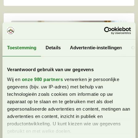
Toestemming
Details
Advertentie-instellingen
Ov
Verantwoord gebruik van uw gegevens
Wij en
onze 980 partners
verwerken je persoonlijke
gegevens (bijv. uw IP-adres) met behulp van
technologieën zoals cookies om informatie op uw
apparaat op te slaan en te gebruiken met als doel
Family Hotel Posta, een fijn
gepersonaliseerde advertenties en content, metingen aan
kinderhotel in Val Gardena in Italië
advertenties en content, inzicht in publiek en
productontwikkeling. U kunt kiezen wie uw gegevens
Italië
Yvonne
2 oktober 2023 (Bijgewerkt)
gebruikt en met welke doelen.