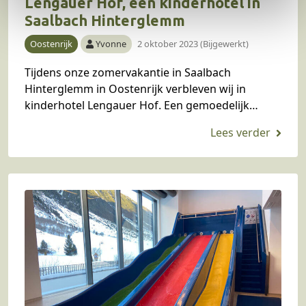
Lengauer Hof, een kinderhotel in
i
Saalbach Hinterglemm
e
Oostenrijk
Yvonne
2 oktober 2023 (Bijgewerkt)
Tijdens onze zomervakantie in Saalbach
Hinterglemm in Oostenrijk verbleven wij in
kinderhotel Lengauer Hof. Een gemoedelijk
kinderhotel met kinderopvang, een
buitenzwembad en ideale locatie vlakbij de ‘end
of the valley’.…