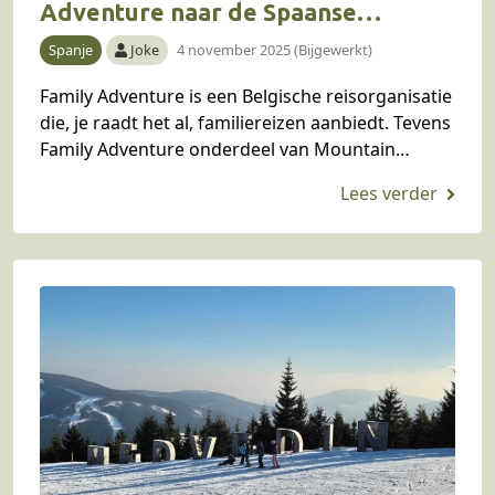
Adventure naar de Spaanse
Pyreneeën
Spanje
Joke
4 november 2025 (Bijgewerkt)
Family Adventure is een Belgische reisorganisatie
die, je raadt het al, familiereizen aanbiedt. Tevens
Family Adventure onderdeel van Mountain
Moments. Op uitnodiging van Family Adventure
ging Joke in de zomer…