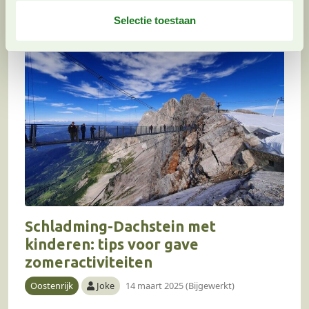
l
e
Selectie toestaan
c
t
i
e
Schladming-Dachstein met
kinderen: tips voor gave
zomeractiviteiten
Oostenrijk
Joke
14 maart 2025 (Bijgewerkt)