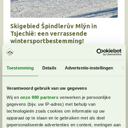
Skigebied Špindlerův Mlýn in
Tsjechië: een verrassende
wintersportbestemming!
Landen
Joke
31 maart 2025 (Bijgewerkt)
Het skigebied Špindlerův Mlýn (ook wel bekend
Toestemming
Details
Advertentie-instellingen
Ov
als Špindl) ligt in het adembenemende
Reuzengebergte. Het wordt gezien als het
kroonjuweel van de Tsjechische skigebieden. Dit
Verantwoord gebruik van uw gegevens
populaire skigebied heeft verschillende keren…
Wij en
onze 980 partners
verwerken je persoonlijke
gegevens (bijv. uw IP-adres) met behulp van
technologieën zoals cookies om informatie op uw
apparaat op te slaan en te gebruiken met als doel
gepersonaliseerde advertenties en content, metingen aan