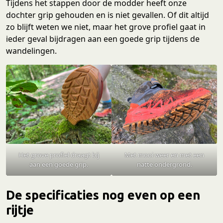
Tijdens het stappen door de modder heeft onze
dochter grip gehouden en is niet gevallen. Of dit altijd
zo blijft weten we niet, maar het grove profiel gaat in
ieder geval bijdragen aan een goede grip tijdens de
wandelingen.
Het grove profiel draagt bij
Met mooi weer en met een
aan een goede grip.
natte ondergrond.
De specificaties nog even op een
rijtje