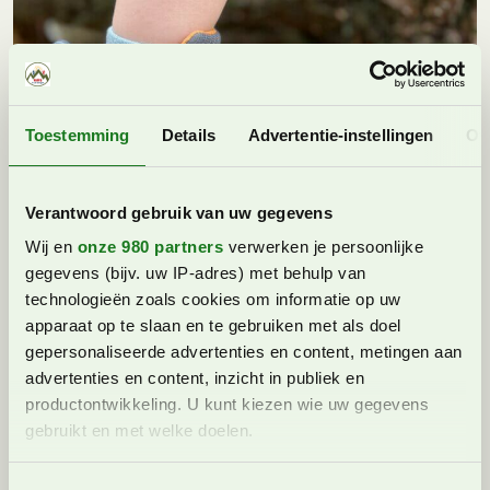
Toestemming
Details
Advertentie-instellingen
Ov
Verantwoord gebruik van uw gegevens
Wij en
onze 980 partners
verwerken je persoonlijke
gegevens (bijv. uw IP-adres) met behulp van
technologieën zoals cookies om informatie op uw
apparaat op te slaan en te gebruiken met als doel
Mooie frisse kleursetting.
gepersonaliseerde advertenties en content, metingen aan
advertenties en content, inzicht in publiek en
Makkelijk aan- en uit te trekken en
productontwikkeling. U kunt kiezen wie uw gegevens
ze zitten als gegoten
gebruikt en met welke doelen.
Wat ons direct opvalt is de elastische sluiting. Door de
Lees meer over hoe uw persoonlijke gegevens worden
combinatie van elastiek en klittenband is de schoen erg