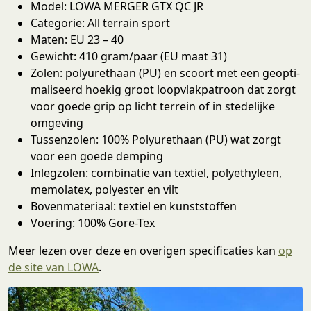
Model: LOWA MERGER GTX QC JR
Categorie: All terrain sport
Maten: EU 23 – 40
Gewicht: 410 gram/paar (EU maat 31)
Zolen: poly­urethaan (PU) en scoort met een geop­ti­
ma­liseerd hoekig groot loop­vlak­patroon dat zorgt
voor goede grip op licht terrein of in stedelijke
omgeving
Tussenzolen: 100% Polyurethaan (PU) wat zorgt
voor een goede demping
Inlegzolen: combinatie van textiel, poly­e­thyleen,
memolatex, polyester en vilt
Bovenmateriaal: textiel en kunststoffen
Voering: 100% Gore-Tex
Meer lezen over deze en overigen specificaties kan
op
de site van LOWA
.