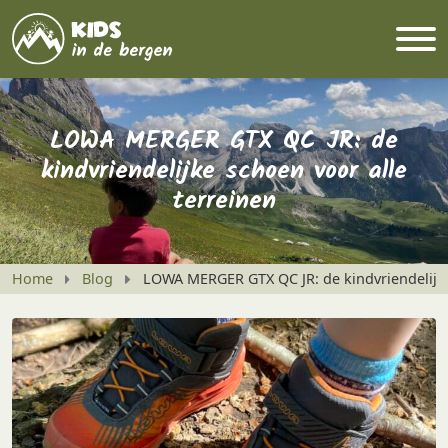
LOWA MERGER GTX QC JR: de
kindvriendelijke schoen voor alle
terreinen
Home
Blog
LOWA MERGER GTX QC JR: de kindvriendelijke