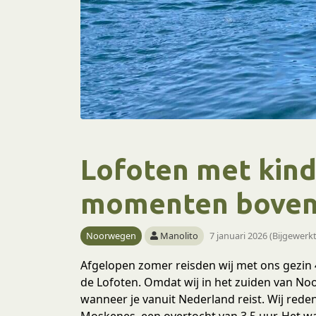
Lofoten met kind
momenten boven 
Noorwegen
Manolito
7 januari 2026 (Bijgewerkt
Afgelopen zomer reisden wij met ons gezi
de Lofoten. Omdat wij in het zuiden van No
wanneer je vanuit Nederland reist. Wij re
Moskenes, een overtocht van 3,5 uur. Het wa