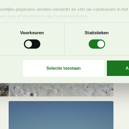
onlijke gegevens worden verwerkt en stel uw voorkeuren in he
jzigen of intrekken in de Cookieverklaring.
ent en advertenties te personaliseren, om functies voor social
Voorkeuren
Statistieken
. Ook delen we informatie over uw gebruik van onze site met on
e. Deze partners kunnen deze gegevens combineren met andere i
erzameld op basis van uw gebruik van hun services. U gaat akk
Selectie toestaan
A