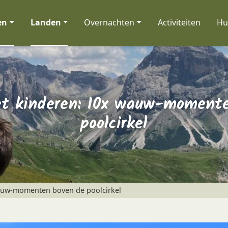
en
Landen
Overnachten
Activiteiten
Hu
t kinderen: 10x wauw-moment
poolcirkel
auw-momenten boven de poolcirkel