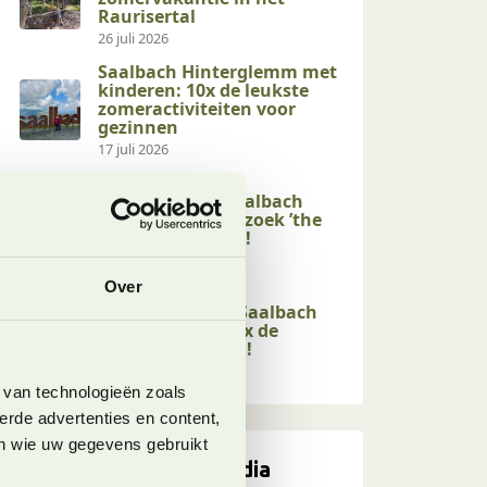
Raurisertal
26 juli 2026
Saalbach Hinterglemm met
kinderen: 10x de leukste
zomeractiviteiten voor
gezinnen
17 juli 2026
Kindvriendelijke
activiteiten in Saalbach
Hinterglemm: bezoek ’the
end of the valley’!
17 juli 2026
Over
Kindvriendelijke
wandelingen in Saalbach
Hinterglemm: 10x de
leukste op een rij!
17 juli 2026
 van technologieën zoals
erde advertenties en content,
en wie uw gegevens gebruikt
Volg ons op social media