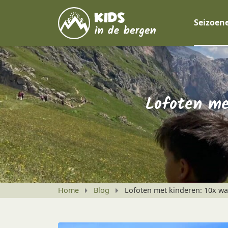
Seizoen
Lofoten me
Home
Blog
Lofoten met kinderen: 10x w