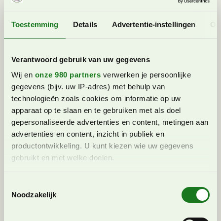
Kongeparken vlakbij Stavanger of Dyreparken bij
Kristiansand
Toestemming
Details
Advertentie-instellingen
Ov
Maak een mooie kajaktocht
Ga op wildsafari en spot
elanden, muskusossen, papegaaiduikers
Verantwoord gebruik van uw gegevens
en zeearenden
Wij en
onze 980 partners
verwerken je persoonlijke
Bekijk hier meteen het aanbod van Nordic reizen naar
gegevens (bijv. uw IP-adres) met behulp van
Noorwegen.
technologieën zoals cookies om informatie op uw
apparaat op te slaan en te gebruiken met als doel
gepersonaliseerde advertenties en content, metingen aan
advertenties en content, inzicht in publiek en
productontwikkeling. U kunt kiezen wie uw gegevens
gebruikt en met welke doelen.
Lees meer over hoe uw persoonlijke gegevens worden
T
verwerkt en stel uw voorkeuren in het
detailgedeelte
in.
Noodzakelijk
o
U kunt uw toestemming op elk moment wijzigen of
e
intrekken in de Cookieverklaring.
s